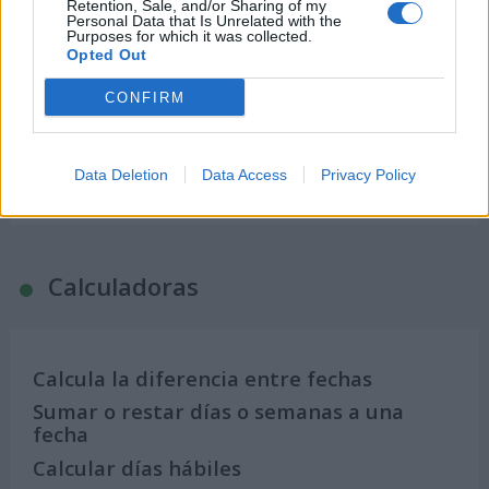
Retention, Sale, and/or Sharing of my
Calendario Laboral por municipios
Personal Data that Is Unrelated with the
(España)
Purposes for which it was collected.
Opted Out
Calendario Laboral (España) 2026
Calendario Astronómico de 2026
CONFIRM
Calendario Lunar
Calendario de Días Internacionales de
Data Deletion
Data Access
Privacy Policy
2027
Calculadoras
Calcula la diferencia entre fechas
Sumar o restar días o semanas a una
fecha
Calcular días hábiles