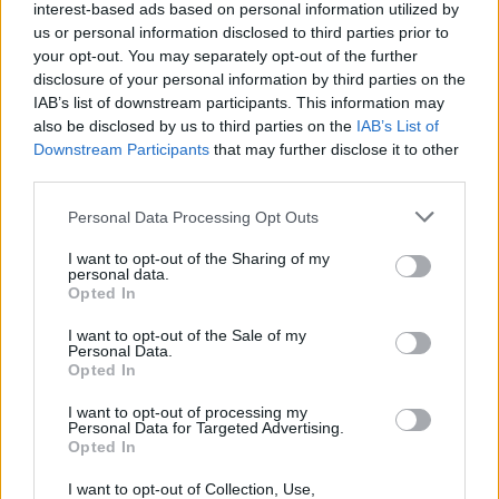
Internacionales
interest-based ads based on personal information utilized by
us or personal information disclosed to third parties prior to
Onomástica. Todos los santos
your opt-out. You may separately opt-out of the further
Semanas Internacionales
disclosure of your personal information by third parties on the
Años Internacionales
IAB’s list of downstream participants. This information may
also be disclosed by us to third parties on the
IAB’s List of
Qué se celebra el día de mi cumpleaños
Downstream Participants
that may further disclose it to other
Eventos internacionales de cultura
third parties.
Los mejores canales de Youtube según
Personal Data Processing Opt Outs
nuestra audiencia. ¡Participa!
I want to opt-out of the Sharing of my
Crea una cuenta atrás para el evento que
personal data.
quieras
Opted In
¿Qué día crearías tu?
I want to opt-out of the Sale of my
Personal Data.
Opted In
Calendarios
I want to opt-out of processing my
Personal Data for Targeted Advertising.
Opted In
I want to opt-out of Collection, Use,