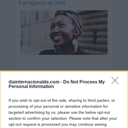
9 de agosto de 2026
diainternacionalde.com -
Do Not Process My
Personal Information
Secciones destacadas
If you wish to opt-out of the sale, sharing to third parties, or
processing of your personal or sensitive information for
targeted advertising by us, please use the below opt-out
section to confirm your selection. Please note that after your
Noticias y actualidad sobre Días
opt-out request is processed you may continue seeing