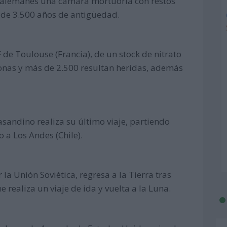
s alemanes una cámara mortuoria con restos
de 3.500 años de antigüedad.
 de Toulouse (Francia), de un stock de nitrato
onas y más de 2.500 resultan heridas, además
rasandino realiza su último viaje, partiendo
a Los Andes (Chile).
la Unión Soviética, regresa a la Tierra tras
e realiza un viaje de ida y vuelta a la Luna.