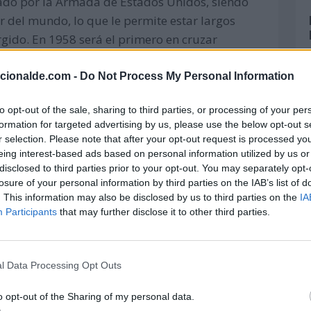
ado por la Armada de Estados Unidos, siendo
r del mundo, lo que le permite estar largos
ido. En 1958 será el primero en cruzar
lo Norte.
acionalde.com -
Do Not Process My Personal Information
to opt-out of the sale, sharing to third parties, or processing of your per
ra del ejército de tierra español, al sur de
formation for targeted advertising by us, please use the below opt-out s
un centenar de muertos.
r selection. Please note that after your opt-out request is processed y
eing interest-based ads based on personal information utilized by us or
disclosed to third parties prior to your opt-out. You may separately opt-
losure of your personal information by third parties on the IAB’s list of
 R. Tolkien, en Londres (Reino Unido).
. This information may also be disclosed by us to third parties on the
IA
Participants
that may further disclose it to other third parties.
 bombilla, que sustituirá a los de polvo de
l Data Processing Opt Outs
o opt-out of the Sharing of my personal data.