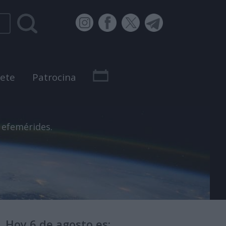
bete
Patrocina
 efemérides.
Hoy 6 de agosto es: