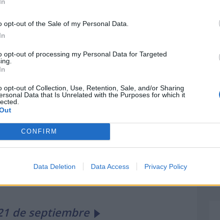
dos, la primera película western, de 21
In
o opt-out of the Sale of my Personal Data.
In
os la primera fábrica de automóviles, la
to opt-out of processing my Personal Data for Targeted
ing.
In
o opt-out of Collection, Use, Retention, Sale, and/or Sharing
ersonal Data that Is Unrelated with the Purposes for which it
lected.
Out
CONFIRM
e internacional sumamente importante,
Data Deletion
Data Access
Privacy Policy
21 de septiembre