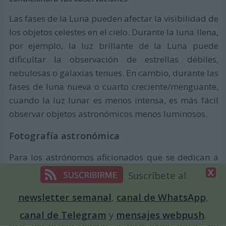
Las fases de la Luna pueden afectar la visibilidad de
los objetos celestes en el cielo. Durante la luna llena,
por ejemplo, la luz brillante de la Luna puede
dificultar la observación de estrellas débiles,
nebulosas o galaxias tenues. En cambio, durante las
fases de luna nueva o cuarto creciente/menguante,
cuando la luz lunar es menos intensa, es más fácil
observar objetos astronómicos menos luminosos.
Fotografía astronómica
Para los astrónomos aficionados que se dedican a
la astrofotografía, las fases de la Luna son
Suscríbete al
importantes para planificar y capturar imágenes de
newsletter semanal
,
canal de WhatsApp
,
calidad. Durante las fases de luna llena, tomar
fotografías de objetos celestes débiles puede ser
canal de Telegram
y
mensajes webpush
.
más desafiante debido al resplandor lunar. Sin