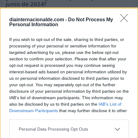
junio de 2024?
¿Cuándo depilarme si quiero que
la piel se
diainternacionalde.com -
Do Not Process My
mantenga suave durante más tiempo
Personal Information
? La relación
entre la fase lunar y la depilación es una creencia
If you wish to opt-out of the sale, sharing to third parties, or
popular que ha existido durante mucho tiempo.
processing of your personal or sensitive information for
targeted advertising by us, please use the below opt-out
section to confirm your selection. Please note that after your
opt-out request is processed you may continue seeing
interest-based ads based on personal information utilized by
us or personal information disclosed to third parties prior to
your opt-out. You may separately opt-out of the further
disclosure of your personal information by third parties on the
IAB’s list of downstream participants. This information may
also be disclosed by us to third parties on the
IAB’s List of
Downstream Participants
that may further disclose it to other
third parties.
Personal Data Processing Opt Outs