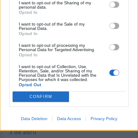
I want to opt-out of the Sharing of my
personal data.
Opted In
Días Internacionales y Mundiales
I want to opt-out of the Sale of my
cercanos
Personal Data.
Opted In
I want to opt-out of processing my
Personal Data for Targeted Advertising.
1 de abril
Opted In
-
Día de las Bromas de Abril o Día Internacional
I want to opt-out of Collection, Use,
Retention, Sale, and/or Sharing of my
de las Bromas
Personal Data that Is Unrelated with the
Purposes for which it was collected.
Opted Out
2 de abril
CONFIRM
-
Día Mundial de Concienciación sobre el
Autismo
-
Día Internacional del Libro Infantil
Data Deletion
Data Access
Privacy Policy
3 de abril