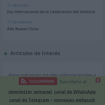
21 de junio -
Día Internacional de la Celebración del Solsticio
17 de febrero -
Año Nuevo Chino
Articulos de Interés
¿Para qué sirven los días internacionales y
mundiales?
Suscríbete al
¿Cómo se proclama un Día Internacional o
newsletter semanal
,
canal de WhatsApp
,
Mundial?
canal de Telegram
y
mensajes webpush
.
¿Qué diferencia hay entre un Día