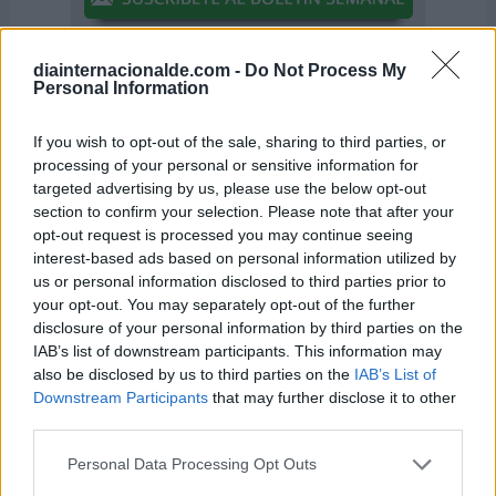
diainternacionalde.com -
Do Not Process My
Personal Information
If you wish to opt-out of the sale, sharing to third parties, or
processing of your personal or sensitive information for
targeted advertising by us, please use the below opt-out
section to confirm your selection. Please note that after your
opt-out request is processed you may continue seeing
interest-based ads based on personal information utilized by
us or personal information disclosed to third parties prior to
your opt-out. You may separately opt-out of the further
El 31 de marzo también se celebra
disclosure of your personal information by third parties on the
...
IAB’s list of downstream participants. This information may
also be disclosed by us to third parties on the
IAB’s List of
Downstream Participants
that may further disclose it to other
third parties.
-
Día Internacional de la Visibilidad Transgénero
Personal Data Processing Opt Outs
-
Día Mundial de las Lipodistrofias