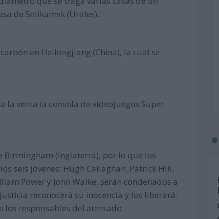
diámetro que se traga varias casas de un
usa de Solikamsk (Urales).
arbón en Heilongjiang (China), la cual se
 la venta la consola de videojuegos Super
 Birmingham (Inglaterra), por lo que los
os seis jóvenes: Hugh Callaghan, Patrick Hill,
lliam Power y John Walke, serán condenados a
sticia reconocerá su inocencia y los liberará.
e los responsables del atentado.