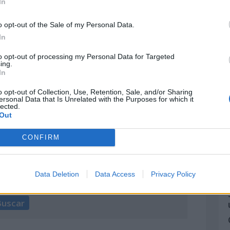
In
tivo que tenía como función grabar y
o opt-out of the Sale of my Personal Data.
In
ostático con personas, en París (Francia),
to opt-out of processing my Personal Data for Targeted
ing.
 Pilâtre de Rozier y el marqués d’Arlandes, un
In
inutos.
o opt-out of Collection, Use, Retention, Sale, and/or Sharing
ersonal Data that Is Unrelated with the Purposes for which it
lected.
Out
ower y fundaron Colonia de Plymouth (actual
cto del Mayflower, el que se considera
CONFIRM
ados Unidos, de 1787.
Data Deletion
Data Access
Privacy Policy