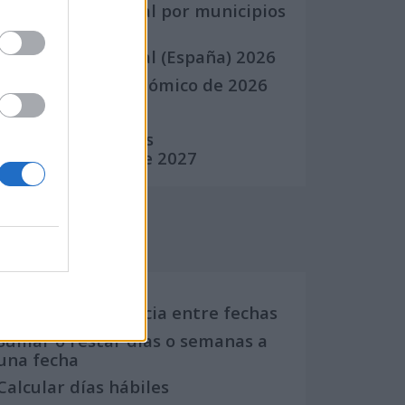
Calendario Laboral por municipios
(España)
Calendario Laboral (España) 2026
Calendario Astronómico de 2026
Calendario Lunar
Calendario de Días
Internacionales de 2027
Calculadoras
Calcula la diferencia entre fechas
Sumar o restar días o semanas a
una fecha
Calcular días hábiles