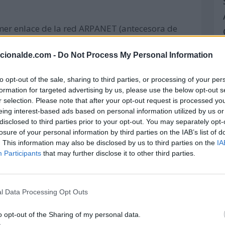
imer enlace de la red ARPANET (antecesora de
adoras, ubicadas en la UCLA (Universidad de
sidad Stanford.
acionalde.com -
Do Not Process My Personal Information
to opt-out of the sale, sharing to third parties, or processing of your per
formation for targeted advertising by us, please use the below opt-out s
a Natural de Londres (Reino Unido) anuncian
r selection. Please note that after your opt-out request is processed y
s famosos 'eslabones perdidos', es un fraude.
eing interest-based ads based on personal information utilized by us or
disclosed to third parties prior to your opt-out. You may separately opt-
losure of your personal information by third parties on the IAB’s list of
. This information may also be disclosed by us to third parties on the
IA
 Titanic) se hunde en el mar Egeo tras chocar
Participants
that may further disclose it to other third parties.
la Primera Guerra Mundial. 29 personas
l Data Processing Opt Outs
ison anuncia la invención del fonógrafo en
o opt-out of the Sharing of my personal data.