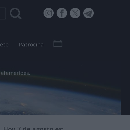
bete
Patrocina
 efemérides.
Hoy 7 de agosto es: