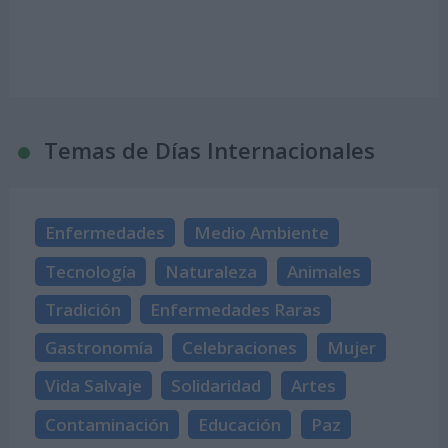
Temas de Días Internacionales
Enfermedades
Medio Ambiente
Tecnología
Naturaleza
Animales
Tradición
Enfermedades Raras
Gastronomía
Celebraciones
Mujer
Vida Salvaje
Solidaridad
Artes
Contaminación
Educación
Paz