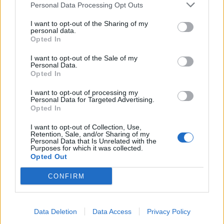
Personal Data Processing Opt Outs
I want to opt-out of the Sharing of my
Noticias y actualidad sobre Días
personal data.
Internacionales
Opted In
Onomástica. Todos los santos
I want to opt-out of the Sale of my
Personal Data.
Semanas Internacionales
Opted In
Años Internacionales
I want to opt-out of processing my
Qué se celebra el día de mi cumpleaños
Personal Data for Targeted Advertising.
Opted In
Eventos internacionales de cultura
I want to opt-out of Collection, Use,
Los mejores canales de Youtube según
Retention, Sale, and/or Sharing of my
nuestra audiencia. ¡Participa!
Personal Data that Is Unrelated with the
Purposes for which it was collected.
Crea una cuenta atrás para el evento que
Opted Out
quieras
CONFIRM
¿Qué día crearías tu?
Data Deletion
Data Access
Privacy Policy