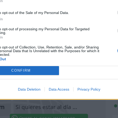
In
o de 2025?
de 2025?
o opt-out of the Sale of my Personal Data.
In
embre de 2025?
to opt-out of processing my Personal Data for Targeted
ing.
e 2026?
In
 de 2025?
o opt-out of Collection, Use, Retention, Sale, and/or Sharing
ersonal Data that Is Unrelated with the Purposes for which it
de 2024?
lected.
Out
e 2026?
CONFIRM
e de 2023?
Data Deletion
Data Access
Privacy Policy