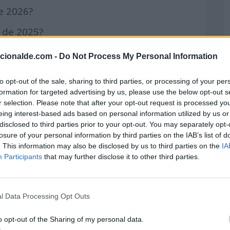
de 2026?
o de 2025?
o de 2026?
acionalde.com -
Do Not Process My Personal Information
de 2026?
to opt-out of the sale, sharing to third parties, or processing of your per
de 2024?
formation for targeted advertising by us, please use the below opt-out s
r selection. Please note that after your opt-out request is processed y
e 2023?
eing interest-based ads based on personal information utilized by us or
disclosed to third parties prior to your opt-out. You may separately opt-
e 2026?
losure of your personal information by third parties on the IAB’s list of
. This information may also be disclosed by us to third parties on the
IA
o de 2024?
Participants
that may further disclose it to other third parties.
re de 2024?
e 2026?
l Data Processing Opt Outs
mbre de 2026?
o opt-out of the Sharing of my personal data.