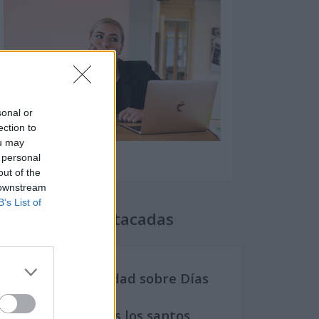
sonal or
ection to
ou may
 personal
out of the
 downstream
B’s List of
Secciones destacadas
Noticias y actualidad sobre Días
Internacionales
Onomástica. Todos los santos