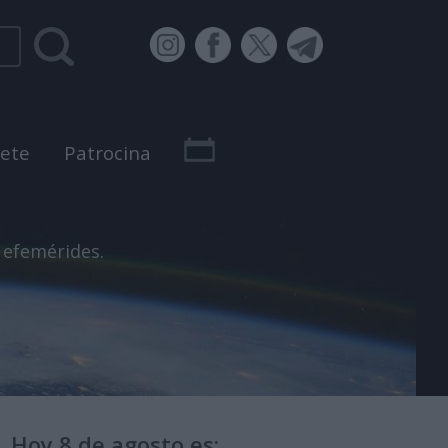
bete
Patrocina
 efemérides.
Hoy 8 de agosto es: