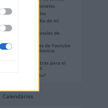
Semanas Internacionales
Años Internacionales
Qué se celebra el día de mi
cumpleaños
Eventos internacionales de
cultura
Los mejores canales de Youtube
según nuestra audiencia.
¡Participa!
Crea una cuenta atrás para el
evento que quieras
¿Qué día crearías tu?
Calendarios