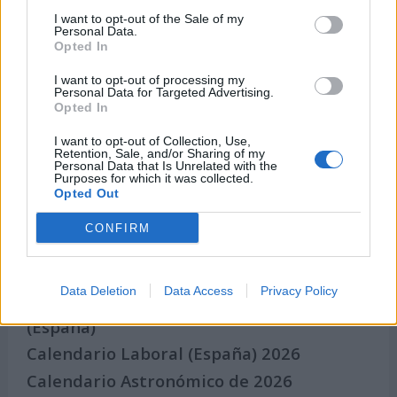
Qué se celebra el día de mi cumpleaños
I want to opt-out of the Sale of my
Personal Data.
Eventos internacionales de cultura
Opted In
Los mejores canales de Youtube según
I want to opt-out of processing my
nuestra audiencia. ¡Participa!
Personal Data for Targeted Advertising.
Crea una cuenta atrás para el evento que
Opted In
quieras
I want to opt-out of Collection, Use,
¿Qué día crearías tu?
Retention, Sale, and/or Sharing of my
Personal Data that Is Unrelated with the
Purposes for which it was collected.
Opted Out
Calendarios
CONFIRM
Data Deletion
Data Access
Privacy Policy
Calendario Laboral por municipios
(España)
Calendario Laboral (España) 2026
Calendario Astronómico de 2026