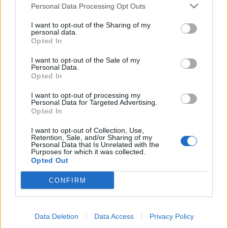
Personal Data Processing Opt Outs
Secciones destacadas
I want to opt-out of the Sharing of my
personal data.
Opted In
Noticias y actualidad sobre Días
I want to opt-out of the Sale of my
Internacionales
Personal Data.
Opted In
Onomástica. Todos los santos
Semanas Internacionales
I want to opt-out of processing my
Personal Data for Targeted Advertising.
Años Internacionales
Opted In
Qué se celebra el día de mi cumpleaños
I want to opt-out of Collection, Use,
Retention, Sale, and/or Sharing of my
Eventos internacionales de cultura
Personal Data that Is Unrelated with the
Purposes for which it was collected.
Los mejores canales de Youtube según
Opted Out
nuestra audiencia. ¡Participa!
Crea una cuenta atrás para el evento que
CONFIRM
quieras
¿Qué día crearías tu?
Data Deletion
Data Access
Privacy Policy