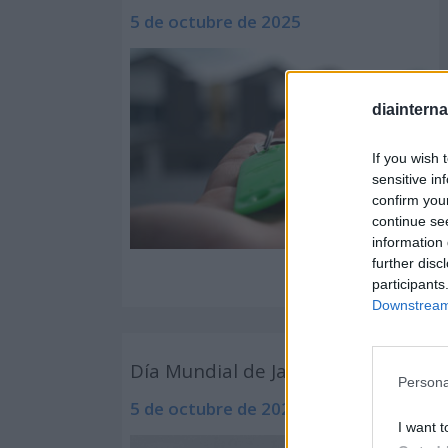
5 de octubre de 2025
diaintern
If you wish 
sensitive in
confirm you
continue se
information 
further disc
participants
Downstream 
Día Mundial de James Bond
Persona
5 de octubre de 2025
I want t