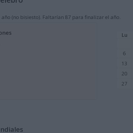
año (no bisiesto). Faltarían 87 para finalizar el año.
ones
Lu
)
6
13
20
27
undiales