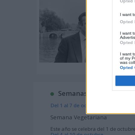
Opted 
I want t
Opted 
I want 
Advertis
Opted 
I want t
of my P
was col
Opted 
Semanas Internacionale
Del 1 al 7 de octubre
Semana Vegetariana
Este año se celebra del 1 de octubr
Del 4 al 10 de octubre