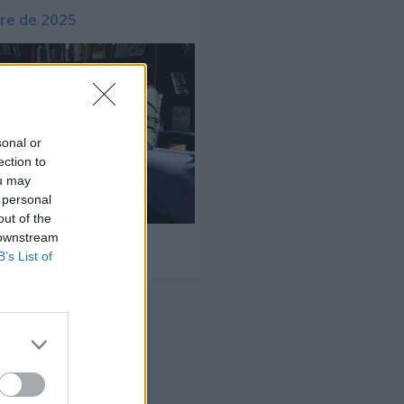
re de 2025
sonal or
ection to
ou may
 personal
out of the
 downstream
B’s List of