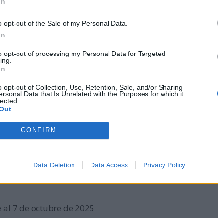
In
o opt-out of the Sale of my Personal Data.
In
to opt-out of processing my Personal Data for Targeted
ing.
In
o opt-out of Collection, Use, Retention, Sale, and/or Sharing
ersonal Data that Is Unrelated with the Purposes for which it
lected.
Out
CONFIRM
s y Mundiales que ocurren en este día
Data Deletion
Data Access
Privacy Policy
e al 7 de octubre de 2025