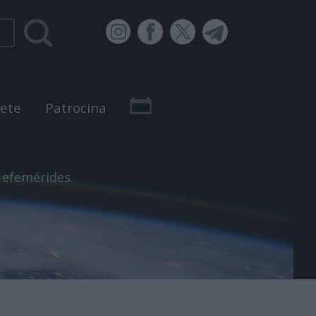
bete
Patrocina
 efemérides.