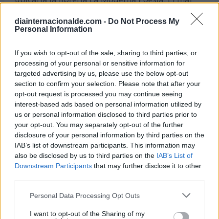
sube hasta 8 varas sobre las banderas de las
diainternacionalde.com -
Do Not Process My
fortalezas de la ciudad, dejando un saldo
Personal Information
devastador.
If you wish to opt-out of the sale, sharing to third parties, or
27 de octubre de 1807:
processing of your personal or sensitive information for
targeted advertising by us, please use the below opt-out
Se firma el Tratado de Fontainebleau entre los
section to confirm your selection. Please note that after your
dirigentes Napoleón Bonaparte y Manuel
opt-out request is processed you may continue seeing
Godoy, por el que España permite la entrada del
interest-based ads based on personal information utilized by
us or personal information disclosed to third parties prior to
ejército francés para atacar Portugal
your opt-out. You may separately opt-out of the further
conjuntamente.
disclosure of your personal information by third parties on the
IAB’s list of downstream participants. This information may
27 de octubre de 1806:
also be disclosed by us to third parties on the
IAB’s List of
Downstream Participants
that may further disclose it to other
En 1806, el ejército francés ocupa Berlín,
third parties.
consolidando el poder de Napoleón Bonaparte
en Europa. Esta entrada simboliza la derrota de
Personal Data Processing Opt Outs
Prusia y marca un momento decisivo en las
I want to opt-out of the Sharing of my