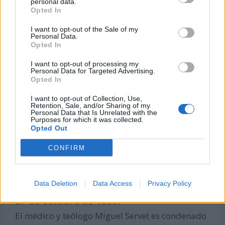
guerras napoleónicas.
personal data.
Opted In
27 de octubre de 1795:
I want to opt-out of the Sale of my
Personal Data.
Se firma el tratado de San Lorenzo, también
Opted In
conocido como tratado de amistad, límites y
I want to opt-out of processing my
navegación por los países de España y Estados
Personal Data for Targeted Advertising.
Opted In
Unidos, para definir las fronteras entre los
Estados Unidos y los territorios españoles en
I want to opt-out of Collection, Use,
Retention, Sale, and/or Sharing of my
Norteamérica y regular los derechos de
Personal Data that Is Unrelated with the
Purposes for which it was collected.
navegación en el río Misisipi.
Opted Out
27 de octubre de 1682:
CONFIRM
Se funda la ciudad de Filadelfia, en Pensilvania
(Estados Unidos).
Data Deletion
Data Access
Privacy Policy
27 de octubre de 1553:
El médico y teólogo Miguel Servet es condenado