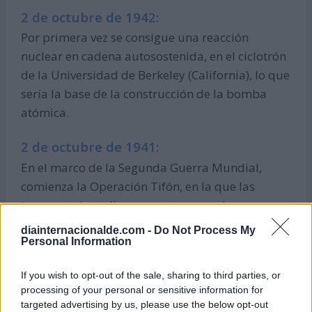
2 de octubre de 1942:
Por primera vez se consigue una reacción
nuclear en cadena autosostenida, en el ciclotrón
de la Universidad de Berkeley (California), lo que
sería la base de la construcción de la bomba
atómica.
2 de octubre de 1941:
En el marco de la Segunda Guerra Mundial,
comienza la Operación Tifón, en la que las
tropas nazis realizan un ataque masivo para
invadir Moscú.
diainternacionalde.com -
Do Not Process My
Personal Information
2 de octubre de 1938:
If you wish to opt-out of the sale, sharing to third parties, or
Sucede la masacre de Tiberíades (Palestina), en
processing of your personal or sensitive information for
el marco de la revuelta palestina, en la que 70
targeted advertising by us, please use the below opt-out