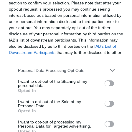
atacantes árabes asesinan a 19 inmigrantes
section to confirm your selection. Please note that after your
judíos, entre los que se encontraban 11 niños.
opt-out request is processed you may continue seeing
interest-based ads based on personal information utilized by
us or personal information disclosed to third parties prior to
2 de octubre de 1924:
your opt-out. You may separately opt-out of the further
Se marca el primer gol olímpico de la historia en
disclosure of your personal information by third parties on the
partido oficial (aquel que se anota sacando de
IAB’s list of downstream participants. This information may
also be disclosed by us to third parties on the
IAB’s List of
córner directamente). En un encuentro que
Downstream Participants
that may further disclose it to other
enfrentaba a Argentina y Uruguay, en Buenos
third parties.
Aires.
Personal Data Processing Opt Outs
2 de octubre de 1835:
I want to opt-out of the Sharing of my
personal data.
Ocurre la batalla de González en Texas (Estados
Opted In
Unidos), lo que se considera el inicio de la
I want to opt-out of the Sale of my
independencia de Texas de territorio
Personal Data.
novohispano.
Opted In
I want to opt-out of processing my
Efemérides de octubre
Personal Data for Targeted Advertising.
Opted In