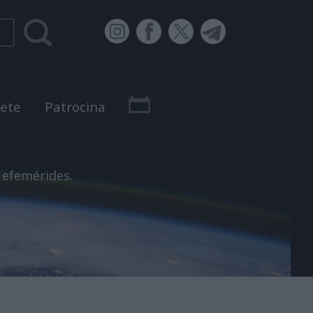
bete
Patrocina
 efemérides.