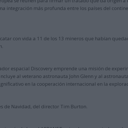
uropea se reúnen para firmar un tratado que da origen a
na integración más profunda entre los países del contine
escatar con vida a 11 de los 13 mineros que habían queda
n.
dor espacial Discovery emprende una misión de experim
incluye al veterano astronauta John Glenn y al astronau
nificativo en la cooperación internacional en la explorac
tes de Navidad, del director Tim Burton.