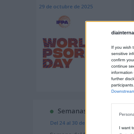
29 de octubre de 2025
diaintern
If you wish 
sensitive in
confirm you
continue se
information 
further disc
participants
Downstream 
Semanas Internacionale
Persona
Del 24 al 30 de octubre
I want t