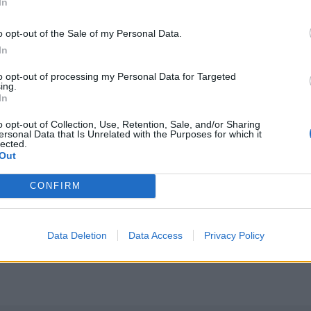
In
re al 30 de octubre de 2025
o opt-out of the Sale of my Personal Data.
In
ión Mediática e Informacional
to opt-out of processing my Personal Data for Targeted
ing.
re al 31 de octubre de 2025
In
o opt-out of Collection, Use, Retention, Sale, and/or Sharing
ctubre
ersonal Data that Is Unrelated with the Purposes for which it
lected.
Out
CONFIRM
anta Ermelinda, Santa Eusebia y Santa Elfelda
Data Deletion
Data Access
Privacy Policy