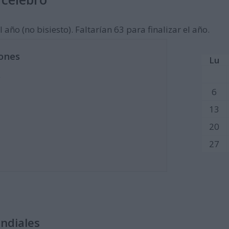
 año (no bisiesto). Faltarían 63 para finalizar el año.
ones
Lu
)
6
13
20
27
undiales