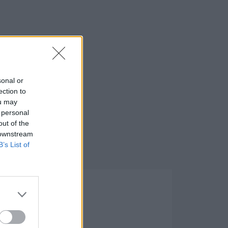
sonal or
ection to
ou may
 personal
out of the
 downstream
B’s List of