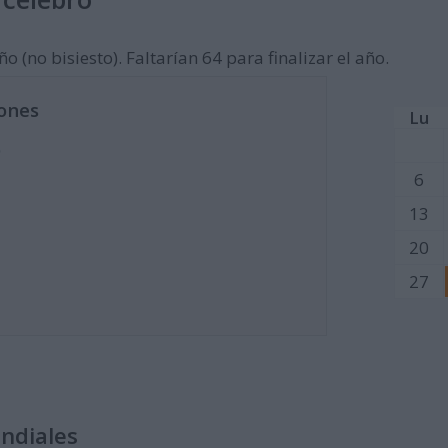
o (no bisiesto). Faltarían 64 para finalizar el año.
ones
Lu
)
6
13
20
27
undiales