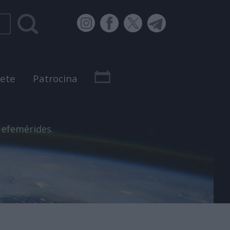
bete
Patrocina
 efemérides.