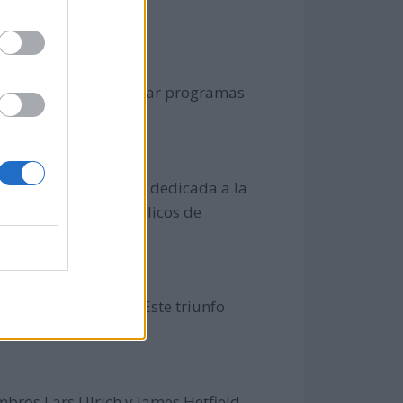
ra.
tismo', tras implementar programas
 plataforma estatal dedicada a la
l acceso a medios públicos de
a mayoría absoluta. Este triunfo
a española.
bros Lars Ulrich y James Hetfield.