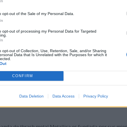
In
 Estados Unidos para la observación del clima de la Tier
o opt-out of the Sale of my Personal Data.
In
hávez declara al país como 'territorio libre de analfabe
to opt-out of processing my Personal Data for Targeted
ing.
In
o opt-out of Collection, Use, Retention, Sale, and/or Sharing
ersonal Data that Is Unrelated with the Purposes for which it
os Públicos comienza sus operaciones, consolidando una
lected.
Out
 cultural para todo el país. Este lanzamiento refuerza e
CONFIRM
oria contundente en las elecciones generales, logrando l
Data Deletion
Data Access
Privacy Policy
o para gobernar y marca un momento clave en la polític
 banda de thrash metal Metallica es fundada por sus miem