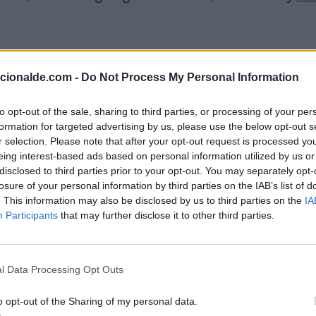
acionalde.com -
Do Not Process My Personal Information
ctubre
to opt-out of the sale, sharing to third parties, or processing of your per
formation for targeted advertising by us, please use the below opt-out s
r selection. Please note that after your opt-out request is processed y
eing interest-based ads based on personal information utilized by us or
ids anuncian el descubrimiento de una gran cavidad en 
disclosed to third parties prior to your opt-out. You may separately opt-
zados para detectar espacios ocultos.
losure of your personal information by third parties on the IAB’s list of
. This information may also be disclosed by us to third parties on the
IA
Participants
that may further disclose it to other third parties.
idos y afecta a los estados de Virginia, Maryland, Pens
aves inundaciones y daños materiales. Calculándose las
l Data Processing Opt Outs
o opt-out of the Sharing of my personal data.