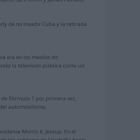
edy de no invadir Cuba y la retirada
eva era en los medios de
endo la televisión pública como un
 de Fórmula 1 por primera vez,
 del automovilismo.
nidense Morris K. Jessup. En el
e los astilleros de Filadelfia hasta