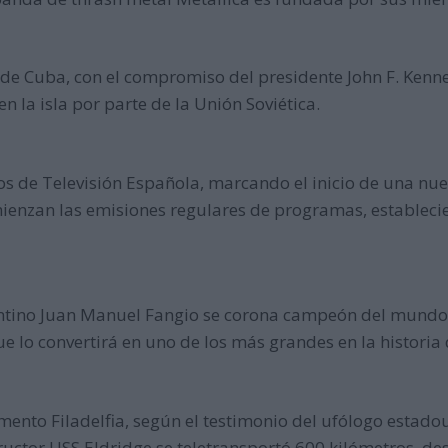
es de Cuba, con el compromiso del presidente John F. Kenn
en la isla por parte de la Unión Soviética.
os de Televisión Española, marcando el inicio de una nu
mienzan las emisiones regulares de programas, estableci
gentino Juan Manuel Fangio se corona campeón del mundo
e lo convertirá en uno de los más grandes en la historia
ento Filadelfia, según el testimonio del ufólogo estadou
tructor USS Eldridge se teletransportó 600 kilómetros, desd