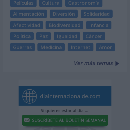
Películas
Cultura
Gastronomía
Alimentación
Diversión
Solidaridad
Afectividad
Biodiversidad
Infancia
Política
Paz
Igualdad
Cáncer
Guerras
Medicina
Internet
Amor
Ver más temas