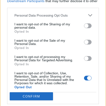
Downstream Participants
that may further disclose it to other
third parties.
Personal Data Processing Opt Outs
I want to opt-out of the Sharing of my
personal data.
Opted In
Secciones destacadas
I want to opt-out of the Sale of my
Personal Data.
Opted In
I want to opt-out of processing my
Noticias y actualidad sobre Días
Personal Data for Targeted Advertising.
Internacionales
Opted In
Onomástica. Todos los santos
I want to opt-out of Collection, Use,
Retention, Sale, and/or Sharing of my
Semanas Internacionales
Personal Data that Is Unrelated with the
Purposes for which it was collected.
Años Internacionales
Opted Out
Qué se celebra el día de mi cumpleaños
CONFIRM
Eventos internacionales de cultura