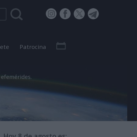
bete
Patrocina
 efemérides.
Hoy 8 de agosto es: