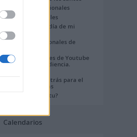
Semanas Internacionales
Años Internacionales
Qué se celebra el día de mi
cumpleaños
Eventos internacionales de
cultura
Los mejores canales de Youtube
según nuestra audiencia.
¡Participa!
Crea una cuenta atrás para el
evento que quieras
¿Qué día crearías tu?
Calendarios