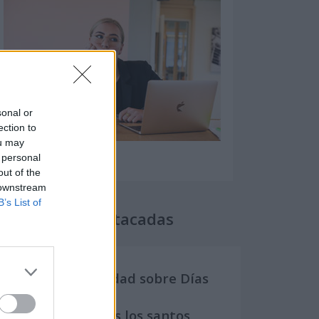
sonal or
ection to
ou may
 personal
out of the
 downstream
B’s List of
Secciones destacadas
Noticias y actualidad sobre Días
Internacionales
Onomástica. Todos los santos