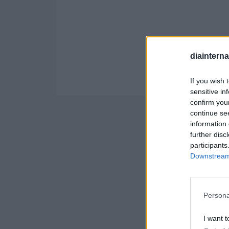
diaintern
If you wish 
sensitive in
confirm you
continue se
information 
further disc
participants
Downstream 
Persona
I want t