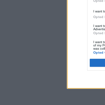
Opted 
I want t
Opted 
I want 
Advertis
Opted 
I want t
of my P
was col
Opted 