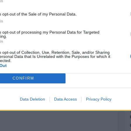
In
Horóscopo Chino
o opt-out of the Sale of my Personal Data.
In
to opt-out of processing my Personal Data for Targeted
ing.
In
o opt-out of Collection, Use, Retention, Sale, and/or Sharing
ersonal Data that Is Unrelated with the Purposes for which it
lected.
Out
CONFIRM
Data Deletion
Data Access
Privacy Policy