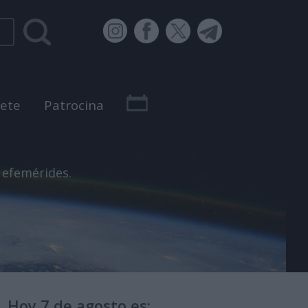
bete
Patrocina
 efemérides.
Hoy 7 de agosto es: