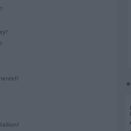
?
ey?
?
mentel?
allion?