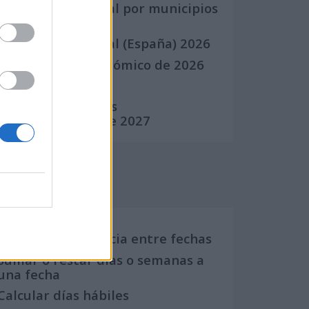
Calendario Laboral por municipios
(España)
Calendario Laboral (España) 2026
Calendario Astronómico de 2026
Calendario Lunar
Calendario de Días
Internacionales de 2027
Calculadoras
Calcula la diferencia entre fechas
Sumar o restar días o semanas a
una fecha
Calcular días hábiles