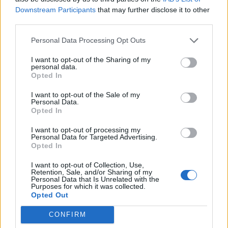
Eventos internacionales de cultura
Downstream Participants
that may further disclose it to other
Los mejores canales de Youtube según
third parties.
nuestra audiencia. ¡Participa!
Crea una cuenta atrás para el evento que
Personal Data Processing Opt Outs
quieras
I want to opt-out of the Sharing of my
¿Qué día crearías tu?
personal data.
Opted In
I want to opt-out of the Sale of my
Personal Data.
Calendarios
Opted In
I want to opt-out of processing my
Personal Data for Targeted Advertising.
Opted In
Calendario Laboral por municipios
(España)
I want to opt-out of Collection, Use,
Retention, Sale, and/or Sharing of my
Personal Data that Is Unrelated with the
Calendario Laboral (España) 2026
Purposes for which it was collected.
Calendario Astronómico de 2026
Opted Out
Calendario Lunar
CONFIRM
Calendario de Días Internacionales de