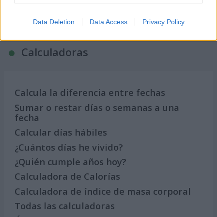
2027
Data Deletion
Data Access
Privacy Policy
Calculadoras
Calcula la diferencia entre fechas
Sumar o restar días o semanas a una
fecha
Calcular días hábiles
¿Cuántos días he vivido?
¿Quién cumple años hoy?
Calculadora de Calorías
Calculadora de índice de masa corporal
Todas las calculadoras