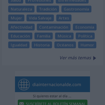
Salud
Profesiones
Enfermedades
Naturaleza
Tradición
Gastronomía
Mujer
Vida Salvaje
Artes
Afectividad
Contaminación
Economía
Educación
Familia
Música
Política
Igualdad
Historia
Océanos
Humor
Ver más temas