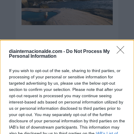
diainternacionalde.com -
Do Not Process My
Secciones destacadas
Personal Information
If you wish to opt-out of the sale, sharing to third parties, or
processing of your personal or sensitive information for
Noticias y actualidad sobre Días
targeted advertising by us, please use the below opt-out
Internacionales
section to confirm your selection. Please note that after your
opt-out request is processed you may continue seeing
Onomástica. Todos los santos
interest-based ads based on personal information utilized by
Semanas Internacionales
us or personal information disclosed to third parties prior to
your opt-out. You may separately opt-out of the further
Años Internacionales
disclosure of your personal information by third parties on the
Qué se celebra el día de mi cumpleaños
IAB’s list of downstream participants. This information may
also be disclosed by us to third parties on the
IAB’s List of