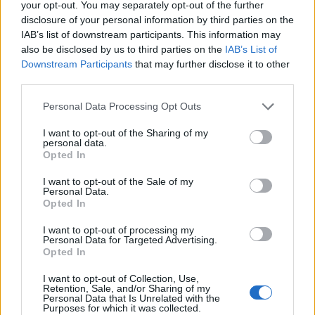
Años Internacionales
your opt-out. You may separately opt-out of the further
disclosure of your personal information by third parties on the
Qué se celebra el día de mi cumpleaños
IAB’s list of downstream participants. This information may
Eventos internacionales de cultura
also be disclosed by us to third parties on the
IAB’s List of
Downstream Participants
that may further disclose it to other
Los mejores canales de Youtube según
third parties.
nuestra audiencia. ¡Participa!
Crea una cuenta atrás para el evento que
Personal Data Processing Opt Outs
quieras
I want to opt-out of the Sharing of my
¿Qué día crearías tu?
personal data.
Opted In
I want to opt-out of the Sale of my
Personal Data.
Calendarios
Opted In
I want to opt-out of processing my
Personal Data for Targeted Advertising.
Opted In
Calendario Laboral por municipios
(España)
I want to opt-out of Collection, Use,
Retention, Sale, and/or Sharing of my
Calendario Laboral (España) 2026
Personal Data that Is Unrelated with the
Purposes for which it was collected.