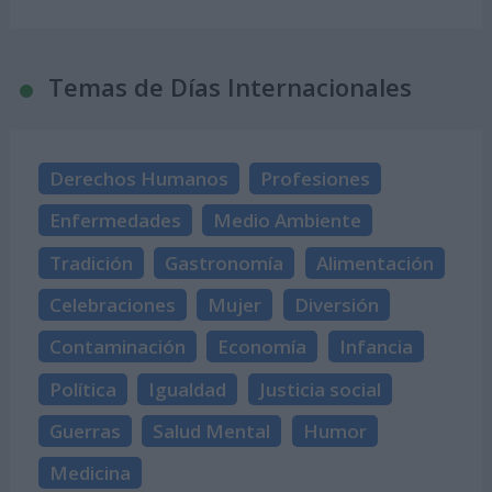
Temas de Días Internacionales
Derechos Humanos
Profesiones
Enfermedades
Medio Ambiente
Tradición
Gastronomía
Alimentación
Celebraciones
Mujer
Diversión
Contaminación
Economía
Infancia
Política
Igualdad
Justicia social
Guerras
Salud Mental
Humor
Medicina