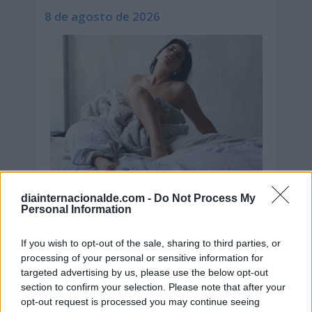
8 de agosto de 2026
diainternacionalde.com -
Do Not Process My
Personal Information
If you wish to opt-out of the sale, sharing to third parties, or
Día de la Encefalomielitis Miálgica
processing of your personal or sensitive information for
Severa o Síndrome de Fatiga
targeted advertising by us, please use the below opt-out
Crónica
section to confirm your selection. Please note that after your
opt-out request is processed you may continue seeing