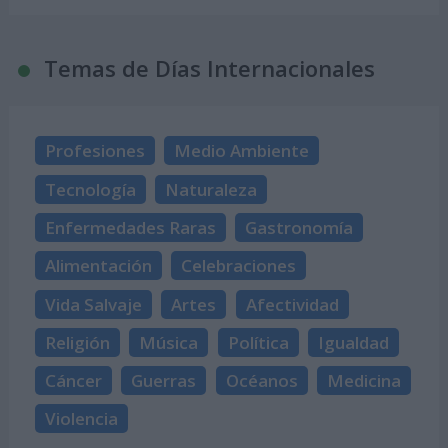
Temas de Días Internacionales
Profesiones
Medio Ambiente
Tecnología
Naturaleza
Enfermedades Raras
Gastronomía
Alimentación
Celebraciones
Vida Salvaje
Artes
Afectividad
Religión
Música
Política
Igualdad
Cáncer
Guerras
Océanos
Medicina
Violencia