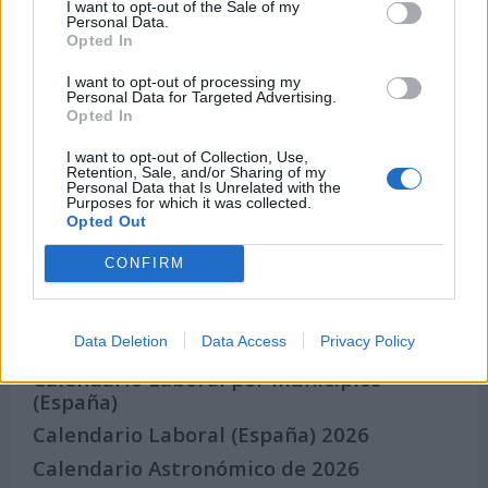
I want to opt-out of the Sale of my
Qué se celebra el día de mi cumpleaños
Personal Data.
Opted In
Eventos internacionales de cultura
Los mejores canales de Youtube según
I want to opt-out of processing my
Personal Data for Targeted Advertising.
nuestra audiencia. ¡Participa!
Opted In
Crea una cuenta atrás para el evento que
quieras
I want to opt-out of Collection, Use,
Retention, Sale, and/or Sharing of my
Personal Data that Is Unrelated with the
¿Qué día crearías tu?
Purposes for which it was collected.
Opted Out
CONFIRM
Calendarios
Data Deletion
Data Access
Privacy Policy
Calendario Laboral por municipios
(España)
Calendario Laboral (España) 2026
Calendario Astronómico de 2026