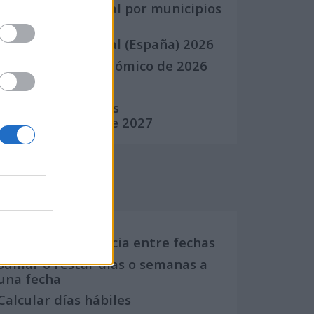
Calendario Laboral por municipios
(España)
Calendario Laboral (España) 2026
Calendario Astronómico de 2026
Calendario Lunar
Calendario de Días
Internacionales de 2027
Calculadoras
Calcula la diferencia entre fechas
Sumar o restar días o semanas a
una fecha
Calcular días hábiles