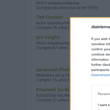
Actriz estadounidense
Cumple 66 años (nació en 1959)
Ted Danson
Actor estadounidense
Cumple 78 años (nació en 1947)
diaintern
Jon Voight
If you wish 
Actor estadounidense
sensitive in
Cumple 87 años (nació en 1938)
confirm you
continue se
information 
further disc
Savannah Phillips
participants
Miembro de la familia real británica
Downstream 
Cumple 15 años (nació en 2010)
Emanuel Zünd
Persona
Futbolista liechtensteiniano
Cumple 21 años (nació en 2004)
I want t