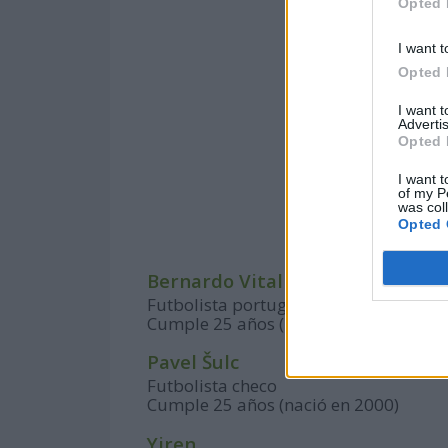
Opted 
I want t
Opted 
I want 
Advertis
Opted 
I want t
of my P
was col
Opted 
Bernardo Vital
Futbolista portugués
Cumple 25 años (nació en 2000)
Pavel Šulc
Futbolista checo
Cumple 25 años (nació en 2000)
Yiren