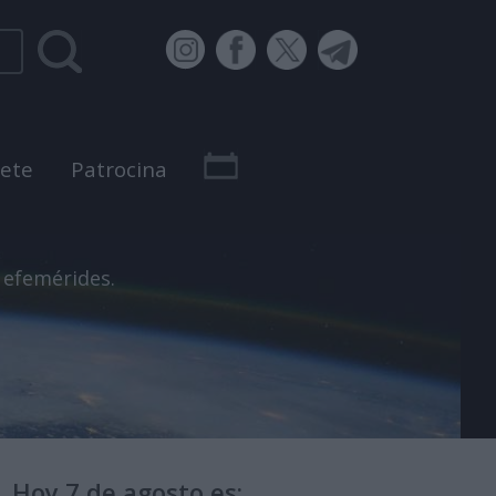
bete
Patrocina
 efemérides.
Hoy 7 de agosto es: