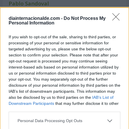
Pablo Sandoval
Beisbolista venezolano
Cumple 39 años (nació en 1986)
diainternacionalde.com -
Do Not Process My
Personal Information
Melky Cabrera
Beisbolista dominicano
If you wish to opt-out of the sale, sharing to third parties, or
Cumple 41 años (nació en 1984)
processing of your personal or sensitive information for
targeted advertising by us, please use the below opt-out
Lucas Di Grassi
section to confirm your selection. Please note that after your
Piloto de automovilismo brasileño
opt-out request is processed you may continue seeing
Cumple 41 años (nació en 1984)
interest-based ads based on personal information utilized by
Fiona Sit
us or personal information disclosed to third parties prior to
your opt-out. You may separately opt-out of the further
Actriz y cantante de Hong Kong
Cumple 44 años (nació en 1981)
disclosure of your personal information by third parties on the
IAB’s list of downstream participants. This information may
Diego Rivero
also be disclosed by us to third parties on the
IAB’s List of
Futbolista argentino
Downstream Participants
that may further disclose it to other
Cumple 44 años (nació en 1981)
third parties.
Sébastien Squillaci
Personal Data Processing Opt Outs
Futbolista francés