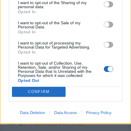
I want to opt-out of the Sharing of my
Cumple 45 años (nació en 1980)
personal data.
Opted In
Celine Reymond
Actriz chilena
I want to opt-out of the Sale of my
Cumple 45 años (nació en 1980)
Personal Data.
Opted In
Nemanja Vučićević
I want to opt-out of processing my
Futbolista serbio
Personal Data for Targeted Advertising.
Cumple 46 años (nació en 1979)
Opted In
Nicolas Seube
I want to opt-out of Collection, Use,
Retention, Sale, and/or Sharing of my
Futbolista francés
Personal Data that Is Unrelated with the
Cumple 46 años (nació en 1979)
Purposes for which it was collected.
Opted Out
Walter Ayoví
CONFIRM
Futbolista ecuatoriano
Cumple 46 años (nació en 1979)
Lucas Ayala
Data Deletion
Data Access
Privacy Policy
Futbolista argentino
Cumple 47 años (nació en 1978)