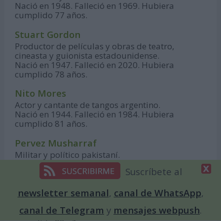
Nació en 1948. Falleció en 1969. Hubiera
cumplido 77 años.
Stuart Gordon
Productor de películas y obras de teatro,
cineasta y guionista estadounidense.
Nació en 1947. Falleció en 2020. Hubiera
cumplido 78 años.
Nito Mores
Actor y cantante de tangos argentino.
Nació en 1944. Falleció en 1984. Hubiera
cumplido 81 años.
Pervez Musharraf
Militar y político pakistaní.
Nació en 1943. Falleció en 2023. Hubiera
Suscríbete al
cumplido 82 años.
Jerry Falwell
newsletter semanal
,
canal de WhatsApp
,
Pastor estadounidense.
canal de Telegram
y
mensajes webpush
.
Nació en 1933. Falleció en 2007. Hubiera