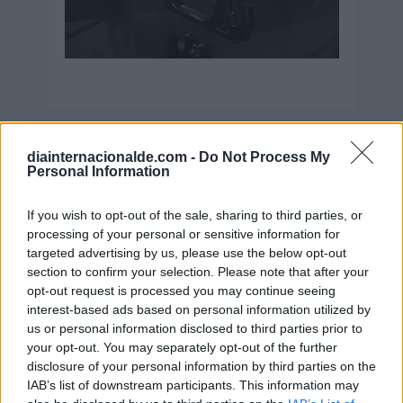
Secciones destacadas
diainternacionalde.com -
Do Not Process My
Personal Information
If you wish to opt-out of the sale, sharing to third parties, or
Noticias y actualidad sobre Días
processing of your personal or sensitive information for
Internacionales
targeted advertising by us, please use the below opt-out
section to confirm your selection. Please note that after your
Onomástica. Todos los santos
opt-out request is processed you may continue seeing
Semanas Internacionales
interest-based ads based on personal information utilized by
Años Internacionales
us or personal information disclosed to third parties prior to
your opt-out. You may separately opt-out of the further
Qué se celebra el día de mi cumpleaños
disclosure of your personal information by third parties on the
Eventos internacionales de cultura
IAB’s list of downstream participants. This information may