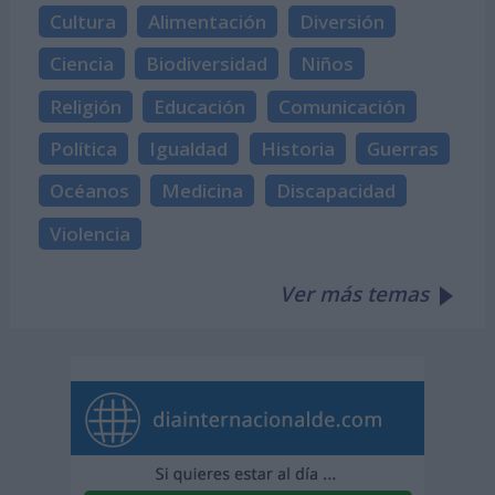
Cultura
Alimentación
Diversión
Ciencia
Biodiversidad
Niños
Religión
Educación
Comunicación
Política
Igualdad
Historia
Guerras
Océanos
Medicina
Discapacidad
Violencia
Ver más temas