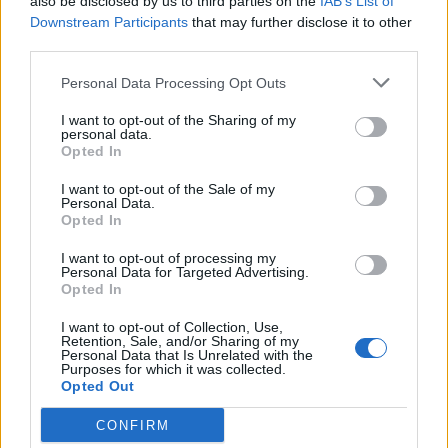
also be disclosed by us to third parties on the
IAB’s List of
Los mejores canales de Youtube según
Downstream Participants
that may further disclose it to other
nuestra audiencia. ¡Participa!
third parties.
Crea una cuenta atrás para el evento que
quieras
Personal Data Processing Opt Outs
¿Qué día crearías tu?
I want to opt-out of the Sharing of my
personal data.
Opted In
I want to opt-out of the Sale of my
Calendarios
Personal Data.
Opted In
I want to opt-out of processing my
Personal Data for Targeted Advertising.
Calendario Laboral por municipios
Opted In
(España)
I want to opt-out of Collection, Use,
Calendario Laboral (España) 2026
Retention, Sale, and/or Sharing of my
Personal Data that Is Unrelated with the
Calendario Astronómico de 2026
Purposes for which it was collected.
Opted Out
Calendario Lunar
Calendario de Días Internacionales de
CONFIRM