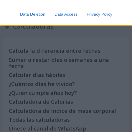
2027
Data Deletion
Data Access
Privacy Policy
Calculadoras
Calcula la diferencia entre fechas
Sumar o restar días o semanas a una
fecha
Calcular días hábiles
¿Cuántos días he vivido?
¿Quién cumple años hoy?
Calculadora de Calorías
Calculadora de índice de masa corporal
Todas las calculadoras
Únete al canal de WhatsApp