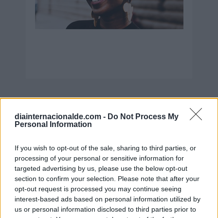
Secciones destacadas
diainternacionalde.com -
Do Not Process My
Personal Information
Noticias y actualidad sobre Días
If you wish to opt-out of the sale, sharing to third parties, or
Internacionales
processing of your personal or sensitive information for
Onomástica. Todos los santos
targeted advertising by us, please use the below opt-out
section to confirm your selection. Please note that after your
Semanas Internacionales
opt-out request is processed you may continue seeing
Años Internacionales
interest-based ads based on personal information utilized by
us or personal information disclosed to third parties prior to
Qué se celebra el día de mi cumpleaños