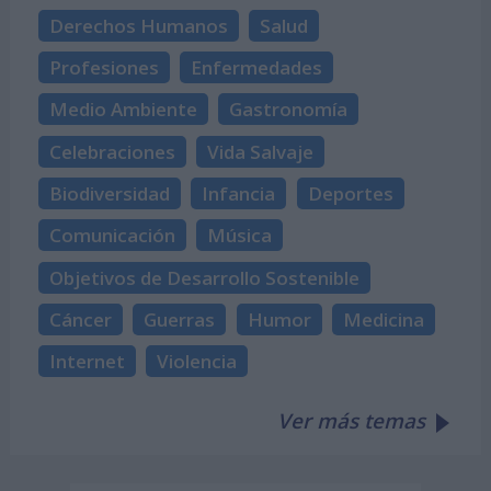
Derechos Humanos
Salud
Profesiones
Enfermedades
Medio Ambiente
Gastronomía
Celebraciones
Vida Salvaje
Biodiversidad
Infancia
Deportes
Comunicación
Música
Objetivos de Desarrollo Sostenible
Cáncer
Guerras
Humor
Medicina
Internet
Violencia
Ver más temas