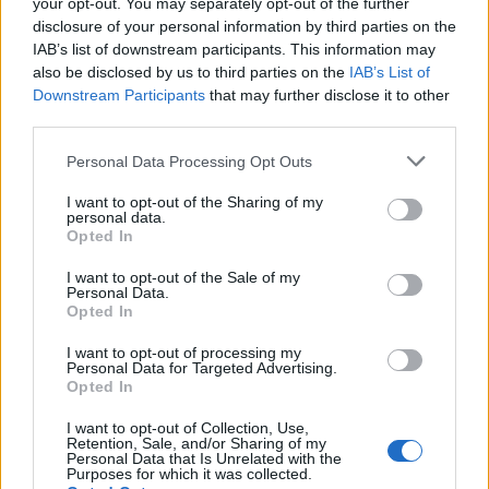
your opt-out. You may separately opt-out of the further
Eventos internacionales de cultura
disclosure of your personal information by third parties on the
IAB’s list of downstream participants. This information may
Los mejores canales de Youtube según
also be disclosed by us to third parties on the
IAB’s List of
nuestra audiencia. ¡Participa!
Downstream Participants
that may further disclose it to other
Crea una cuenta atrás para el evento que
third parties.
quieras
Personal Data Processing Opt Outs
¿Qué día crearías tu?
I want to opt-out of the Sharing of my
personal data.
Opted In
Calendarios
I want to opt-out of the Sale of my
Personal Data.
Opted In
I want to opt-out of processing my
Calendario Laboral por municipios
Personal Data for Targeted Advertising.
(España)
Opted In
Calendario Laboral (España) 2026
I want to opt-out of Collection, Use,
Calendario Astronómico de 2026
Retention, Sale, and/or Sharing of my
Personal Data that Is Unrelated with the
Purposes for which it was collected.
Calendario Lunar