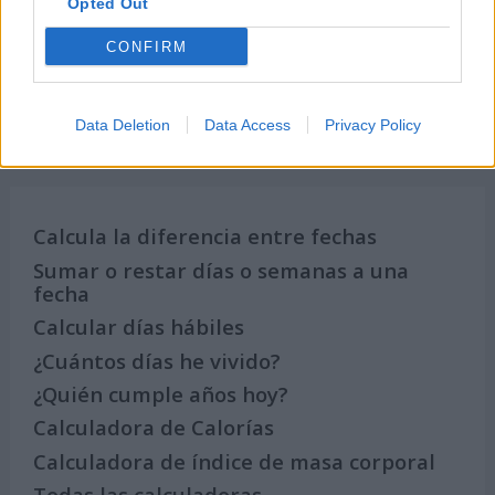
Opted Out
Calendario de Días Internacionales de
2027
CONFIRM
Data Deletion
Data Access
Privacy Policy
Calculadoras
Calcula la diferencia entre fechas
Sumar o restar días o semanas a una
fecha
Calcular días hábiles
¿Cuántos días he vivido?
¿Quién cumple años hoy?
Calculadora de Calorías
Calculadora de índice de masa corporal
Todas las calculadoras