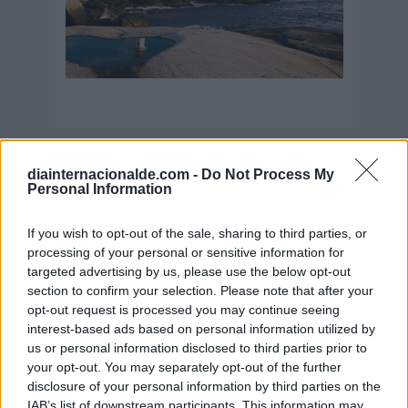
Secciones destacadas
diainternacionalde.com -
Do Not Process My
Personal Information
If you wish to opt-out of the sale, sharing to third parties, or
Noticias y actualidad sobre Días
processing of your personal or sensitive information for
Internacionales
targeted advertising by us, please use the below opt-out
section to confirm your selection. Please note that after your
Onomástica. Todos los santos
opt-out request is processed you may continue seeing
Semanas Internacionales
interest-based ads based on personal information utilized by
us or personal information disclosed to third parties prior to
Años Internacionales
your opt-out. You may separately opt-out of the further
Qué se celebra el día de mi cumpleaños
disclosure of your personal information by third parties on the
IAB’s list of downstream participants. This information may