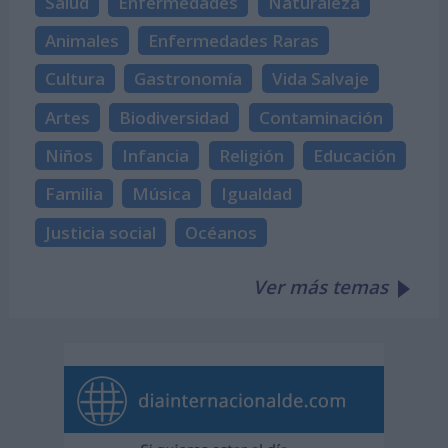
Salud
Enfermedades
Naturaleza
Animales
Enfermedades Raras
Cultura
Gastronomía
Vida Salvaje
Artes
Biodiversidad
Contaminación
Niños
Infancia
Religión
Educación
Familia
Música
Igualdad
Justicia social
Océanos
Ver más temas