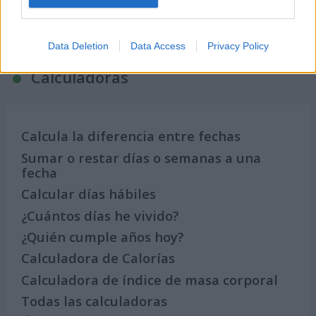
Calendario de Días Internacionales de
2027
Data Deletion
Data Access
Privacy Policy
Calculadoras
Calcula la diferencia entre fechas
Sumar o restar días o semanas a una
fecha
Calcular días hábiles
¿Cuántos días he vivido?
¿Quién cumple años hoy?
Calculadora de Calorías
Calculadora de índice de masa corporal
Todas las calculadoras