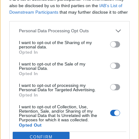
Eventos internacionales de cultura
also be disclosed by us to third parties on the
IAB’s List of
Los mejores canales de Youtube según
Downstream Participants
that may further disclose it to other
nuestra audiencia. ¡Participa!
third parties.
Crea una cuenta atrás para el evento que
Personal Data Processing Opt Outs
quieras
¿Qué día crearías tu?
I want to opt-out of the Sharing of my
personal data.
Opted In
I want to opt-out of the Sale of my
Calendarios
Personal Data.
Opted In
I want to opt-out of processing my
Personal Data for Targeted Advertising.
Calendario Laboral por municipios
Opted In
(España)
I want to opt-out of Collection, Use,
Calendario Laboral (España) 2026
Retention, Sale, and/or Sharing of my
Personal Data that Is Unrelated with the
Calendario Astronómico de 2026
Purposes for which it was collected.
Opted Out
Calendario Lunar
CONFIRM