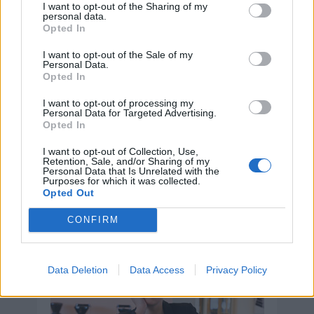
I want to opt-out of the Sharing of my
personal data.
Opted In
I want to opt-out of the Sale of my
Personal Data.
Opted In
I want to opt-out of processing my
Personal Data for Targeted Advertising.
Opted In
I want to opt-out of Collection, Use,
Retention, Sale, and/or Sharing of my
Día de la Encefalomielitis Miálgica
Personal Data that Is Unrelated with the
Severa o Síndrome de Fatiga
Purposes for which it was collected.
Crónica
Opted Out
8 de agosto de 2026
CONFIRM
Data Deletion
Data Access
Privacy Policy