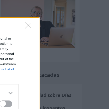
sonal or
ection to
ou may
 personal
out of the
 downstream
B’s List of
Secciones destacadas
Noticias y actualidad sobre Días
Internacionales
Onomástica. Todos los santos