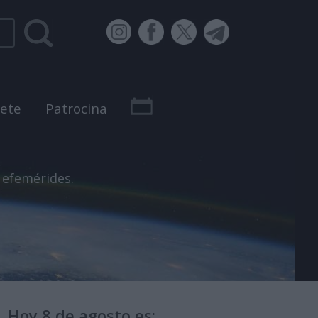
bete
Patrocina
 efemérides.
Hoy 8 de agosto es: