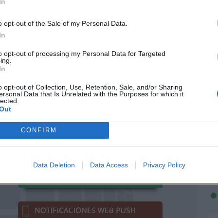
embre de 2024?
In
o de 2025?
o opt-out of the Sale of my Personal Data.
In
 de 2026?
to opt-out of processing my Personal Data for Targeted
e 2026?
ing.
In
e 2026?
o opt-out of Collection, Use, Retention, Sale, and/or Sharing
ersonal Data that Is Unrelated with the Purposes for which it
bre de 2026?
lected.
Out
CONFIRM
Data Deletion
Data Access
Privacy Policy