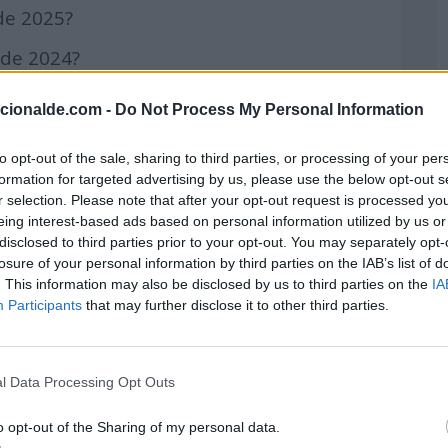
 de 2025?
 de 2024?
o de 2026?
acionalde.com -
Do Not Process My Personal Information
 2024?
to opt-out of the sale, sharing to third parties, or processing of your per
embre de 2025?
formation for targeted advertising by us, please use the below opt-out s
r selection. Please note that after your opt-out request is processed y
de 2025?
eing interest-based ads based on personal information utilized by us or
disclosed to third parties prior to your opt-out. You may separately opt-
de 2026?
losure of your personal information by third parties on the IAB’s list of
. This information may also be disclosed by us to third parties on the
IA
 de 2024?
Participants
that may further disclose it to other third parties.
 de 2026?
de 2026?
l Data Processing Opt Outs
o de 2025?
o opt-out of the Sharing of my personal data.