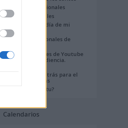
Semanas Internacionales
Años Internacionales
Qué se celebra el día de mi
cumpleaños
Eventos internacionales de
cultura
Los mejores canales de Youtube
según nuestra audiencia.
¡Participa!
Crea una cuenta atrás para el
evento que quieras
¿Qué día crearías tu?
Calendarios