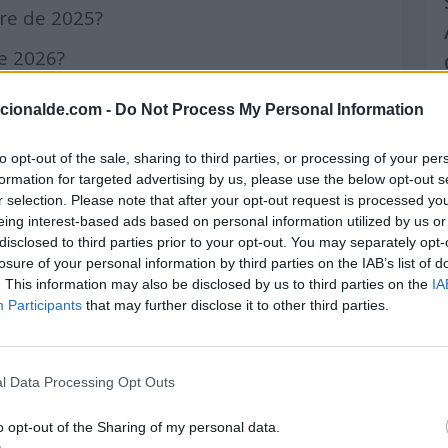
bre de 2025?
de 2026?
de 2026?
acionalde.com -
Do Not Process My Personal Information
o de 2023?
to opt-out of the sale, sharing to third parties, or processing of your per
de 2023?
formation for targeted advertising by us, please use the below opt-out s
r selection. Please note that after your opt-out request is processed y
bre de 2026?
eing interest-based ads based on personal information utilized by us or
disclosed to third parties prior to your opt-out. You may separately opt-
embre de 2025?
losure of your personal information by third parties on the IAB’s list of
. This information may also be disclosed by us to third parties on the
IA
bre de 2026?
Participants
that may further disclose it to other third parties.
 de 2023?
 de 2023?
l Data Processing Opt Outs
e 2024?
o opt-out of the Sharing of my personal data.