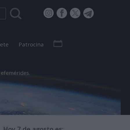
bete
Patrocina
 efemérides.
Hoy 7 de agosto es: