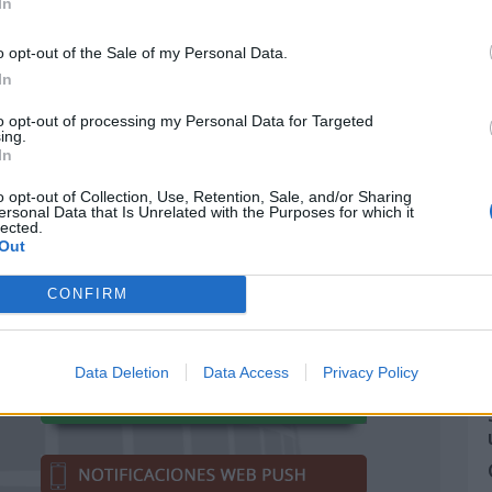
mbre de 2026?
In
de 2024?
o opt-out of the Sale of my Personal Data.
In
e 2024?
to opt-out of processing my Personal Data for Targeted
re de 2025?
ing.
In
e 2026?
o opt-out of Collection, Use, Retention, Sale, and/or Sharing
ersonal Data that Is Unrelated with the Purposes for which it
e 2023?
lected.
Out
CONFIRM
Data Deletion
Data Access
Privacy Policy