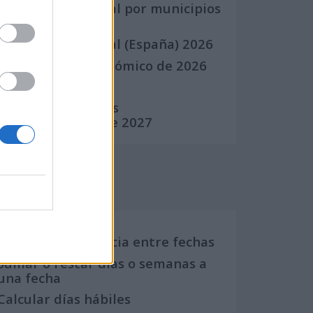
Calendario Laboral por municipios
(España)
Calendario Laboral (España) 2026
Calendario Astronómico de 2026
Calendario Lunar
Calendario de Días
Internacionales de 2027
Calculadoras
Calcula la diferencia entre fechas
Sumar o restar días o semanas a
una fecha
Calcular días hábiles