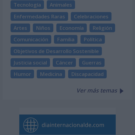
Tecnología
Animales
Enfermedades Raras
Celebraciones
Artes
Niños
Economía
Religión
Comunicación
Familia
Política
Objetivos de Desarrollo Sostenible
Justicia social
Cáncer
Guerras
Humor
Medicina
Discapacidad
Ver más temas