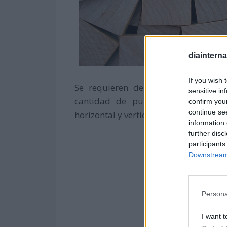
diaintern
If you wish 
Se requieren de 2 a 4 jugadores, 
sensitive in
cantidad de puntos posibles, for
confirm you
continue se
horizontal y vertical en el tablero.
information 
further disc
participants
Downstream 
Persona
I want t