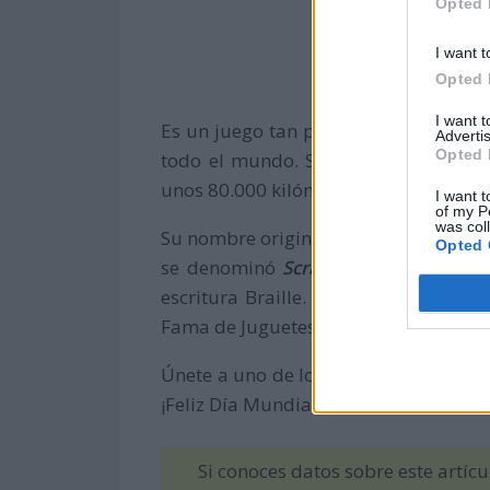
Opted 
I want t
Opted 
I want 
Es un juego tan popular que se han 
Advertis
Opted 
todo el mundo. Si unimos las 100 fi
unos 80.000 kilómetros ¡impresionant
I want t
of my P
was col
Su nombre original era
Léxico
, luego 
Opted 
se denominó
Scrabble
. Existe una v
escritura Braille. Además, en el año
Fama de Juguetes de Estados Unidos.
Únete a uno de los 4.000 clubes de S
¡Feliz Día Mundial del Scrabble!
#scra
Si conoces datos sobre este artíc