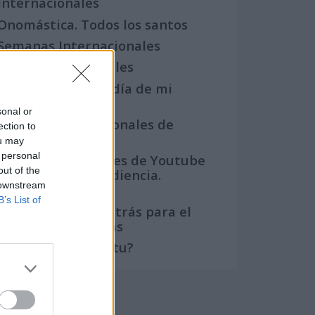
Internacionales
Onomástica. Todos los santos
Semanas Internacionales
Años Internacionales
Qué se celebra el día de mi
cumpleaños
sonal or
Eventos internacionales de
ection to
cultura
ou may
 personal
Los mejores canales de Youtube
out of the
según nuestra audiencia.
 downstream
¡Participa!
B’s List of
Crea una cuenta atrás para el
evento que quieras
¿Qué día crearías tu?
Calendarios