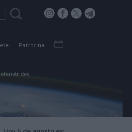
bete
Patrocina
 efemérides.
Hoy 6 de agosto es: