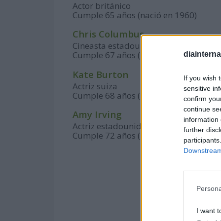
Actor británico
Cumple 65 años (nació en 1960)
Chris Columbus
Cineasta estadounidense
Cumple 67 años (nació en 1958)
diaintern
Kate Burton
If you wish 
Actriz suiza
sensitive in
Cumple 68 años (nació en 1957)
confirm you
continue se
Amy Irving
information 
Actriz estadounidense
further disc
Cumple 72 años (nació en 1953)
participants
Downstream 
Persona
I want t