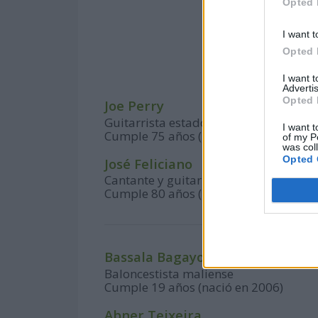
Opted 
I want t
Opted 
I want 
Advertis
Opted 
Joe Perry
Guitarrista estadounidense, de la ba
I want t
Cumple 75 años (nació en 1950)
of my P
was col
Opted 
José Feliciano
Cantante y guitarrista puertorriqueñ
Cumple 80 años (nació en 1945)
Bassala Bagayoko
Baloncestista maliense
Cumple 19 años (nació en 2006)
Abner Teixeira