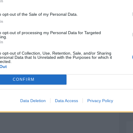
In
o opt-out of the Sale of my Personal Data.
In
to opt-out of processing my Personal Data for Targeted
ing.
In
nda Aerosmith
o opt-out of Collection, Use, Retention, Sale, and/or Sharing
ersonal Data that Is Unrelated with the Purposes for which it
lected.
Out
o
CONFIRM
Data Deletion
Data Access
Privacy Policy