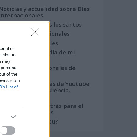
Noticias y actualidad sobre Días
Internacionales
Onomástica. Todos los santos
Semanas Internacionales
Años Internacionales
sonal or
Qué se celebra el día de mi
ection to
cumpleaños
ou may
Eventos internacionales de
 personal
cultura
out of the
 downstream
Los mejores canales de Youtube
B’s List of
según nuestra audiencia.
¡Participa!
Crea una cuenta atrás para el
evento que quieras
¿Qué día crearías tu?