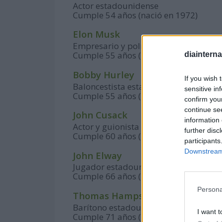
Actor estadounidense
Cumple 54 años (nació en 1972)
Elon Musk
Empresario y político estadounidens
Cumple 55 años (nació en 1971)
diaintern
Bobby Hurley
If you wish 
Baloncestista estadounidense
sensitive in
Cumple 55 años (nació en 1971)
confirm you
continue se
John Cusack
information 
Actor y guionista estadounidense
further disc
Cumple 60 años (nació en 1966)
participants
Downstream 
John Elway
Jugador estadounidense de fútbol a
Cumple 66 años (nació en 1960)
Persona
Thomas Hampson
Barítono estadounidense
I want t
Cumple 71 años (nació en 1955)