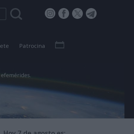
bete
Patrocina
 efemérides.
Hoy 7 de agosto es: