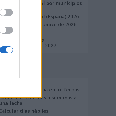
Calendario Laboral por municipios
(España)
Calendario Laboral (España) 2026
Calendario Astronómico de 2026
Calendario Lunar
Calendario de Días
Internacionales de 2027
Calculadoras
Calcula la diferencia entre fechas
Sumar o restar días o semanas a
una fecha
Calcular días hábiles