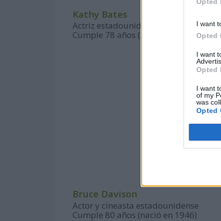
Opted 
Kathy Bates
I want t
Actriz estadounidense
Cumple 78 años (nació en 1948)
Opted 
I want 
Advertis
Opted 
I want t
of my P
was col
Opted 
Bruce Davison
Actor y cineasta estadounidense
Cumple 80 años (nació en 1946)