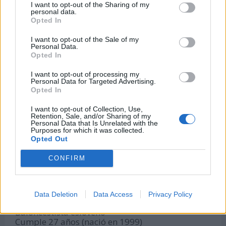
I want to opt-out of the Sharing of my
Ciclista británico
personal data.
Cumple 27 años (nació en 1999)
Opted In
Johan Lara
I want to opt-out of the Sale of my
Futbolista ecuatoriano
Personal Data.
Opted In
Cumple 27 años (nació en 1999)
I want to opt-out of processing my
Keyshawn Davis
Personal Data for Targeted Advertising.
Boxeador estadounidense
Opted In
Cumple 27 años (nació en 1999)
I want to opt-out of Collection, Use,
Retention, Sale, and/or Sharing of my
Eric Cantú
Personal Data that Is Unrelated with the
Futbolista mexicano
Purposes for which it was collected.
Cumple 27 años (nació en 1999)
Opted Out
Patricio Gregorio
CONFIRM
Futbolista uruguayo
Cumple 27 años (nació en 1999)
Data Deletion
Data Access
Privacy Policy
Luka Dončić
Baloncestista esloveno
Cumple 27 años (nació en 1999)