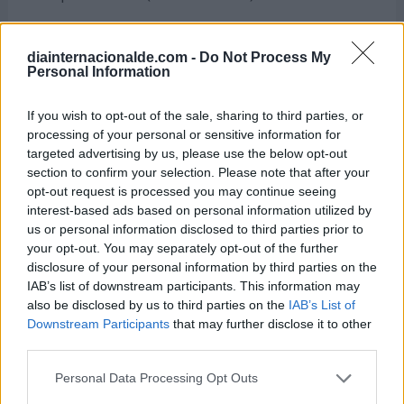
Yazmin Jauregui
Peleadora de artes marciales mixtas mexicana
diainternacionalde.com -
Do Not Process My
Cumple 27 años (nació en 1999)
Personal Information
Jonathan Daviss
If you wish to opt-out of the sale, sharing to third parties, or
Actor estadounidense
processing of your personal or sensitive information for
Cumple 27 años (nació en 1999)
targeted advertising by us, please use the below opt-out
Aaron Cole
section to confirm your selection. Please note that after your
opt-out request is processed you may continue seeing
Rapero estadounidense
interest-based ads based on personal information utilized by
Cumple 27 años (nació en 1999)
us or personal information disclosed to third parties prior to
Nedim Bajrami
your opt-out. You may separately opt-out of the further
Futbolista suizo-albanés
disclosure of your personal information by third parties on the
Cumple 27 años (nació en 1999)
IAB’s list of downstream participants. This information may
also be disclosed by us to third parties on the
IAB’s List of
Sebastian Adamczyk
Downstream Participants
that may further disclose it to other
Voleibolista polaco
third parties.
Cumple 27 años (nació en 1999)
Personal Data Processing Opt Outs
James Mitri