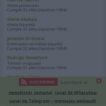
Atleta jamaicano
Cumple 32 años (nació en 1994)
Stella Akakpo
Atleta francesa
Cumple 32 años (nació en 1994)
Jonatan Di Giosia
Entrenador de fútbol español
Cumple 32 años (nació en 1994)
Rodrigo Senattore
Tenista uruguayo
Cumple 32 años (nació en 1994)
Ibrahima Cissé
Suscríbete al
Futbolista belga
Cumple 32 años (nació en 1994)
newsletter semanal
,
canal de WhatsApp
,
Ryuga Suzuki
canal de Telegram
y
mensajes webpush
.
Futbolista japonés