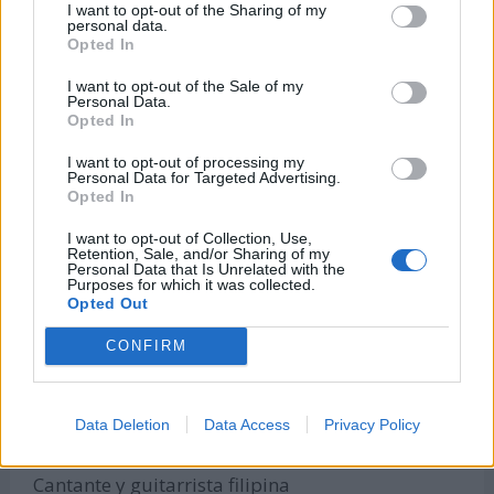
Juan Pablo Ramírez
I want to opt-out of the Sharing of my
personal data.
Futbolista colombiano
Opted In
Cumple 47 años (nació en 1978)
I want to opt-out of the Sale of my
Pablo Guiñazú
Personal Data.
Opted In
Futbolista argentino
Cumple 47 años (nació en 1978)
I want to opt-out of processing my
Personal Data for Targeted Advertising.
Hestrie Cloete
Opted In
Atleta sudafricana
Cumple 47 años (nació en 1978)
I want to opt-out of Collection, Use,
Retention, Sale, and/or Sharing of my
Personal Data that Is Unrelated with the
Morris Peterson
Purposes for which it was collected.
Baloncestista estadounidense
Opted Out
Cumple 48 años (nació en 1977)
CONFIRM
Therese Alshammar
Nadadora sueca
Cumple 48 años (nació en 1977)
Data Deletion
Data Access
Privacy Policy
Barbie Almalbis
Cantante y guitarrista filipina