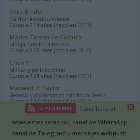
Otto Binder
Escritor estadounidense
Cumple 114 años (nació en 1911)
Madre Teresa de Calcuta
Monja católica albanesa
Cumple 115 años (nació en 1910)
Chen Yi
Militar y político chino
Cumple 124 años (nació en 1901)
Maxwell D. Taylor
General y diplomático estadounidense
Cumple 124 años (nació en 1901)
Suscríbete al
Hans Kammler
Ingeniero alemán nazi, oficial de las SS
newsletter semanal
,
canal de WhatsApp
,
Cumple 124 años (nació en 1901)
canal de Telegram
y
mensajes webpush
.
Jorge Galina