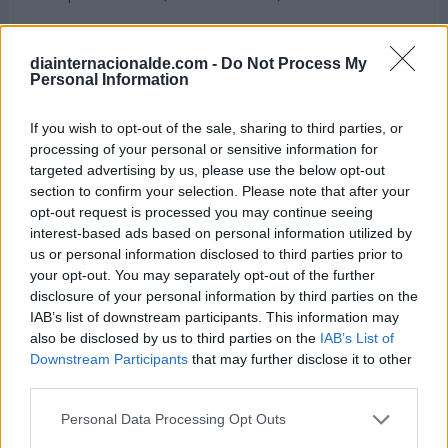
Sebastián Miranda Córdova
Futbolista chileno
diainternacionalde.com -
Do Not Process My
Cumple 45 años (nació en 1980)
Personal Information
Lito MC Cassidy (Rafael Sierra Pascual)
If you wish to opt-out of the sale, sharing to third parties, or
Rapero puertorriqueño
processing of your personal or sensitive information for
Cumple 46 años (nació en 1979)
targeted advertising by us, please use the below opt-out
Allison Robertson
section to confirm your selection. Please note that after your
opt-out request is processed you may continue seeing
Guitarrista estadounidense, de la banda The
interest-based ads based on personal information utilized by
Donnas
Cumple 46 años (nació en 1979)
us or personal information disclosed to third parties prior to
your opt-out. You may separately opt-out of the further
Weligton Robson de Oliveira
disclosure of your personal information by third parties on the
Futbolista brasileño
IAB’s list of downstream participants. This information may
Cumple 46 años (nació en 1979)
also be disclosed by us to third parties on the
IAB’s List of
Downstream Participants
that may further disclose it to other
Christian Mora
third parties.
Futbolista ecuatoriano
Cumple 46 años (nació en 1979)
Personal Data Processing Opt Outs