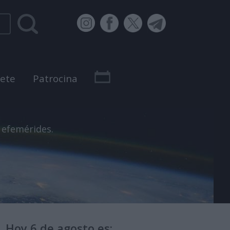
bete
Patrocina
 efemérides.
Hoy 6 de agosto es: