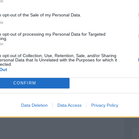
In
Horóscopo Chino
o opt-out of the Sale of my Personal Data.
In
to opt-out of processing my Personal Data for Targeted
ing.
In
o opt-out of Collection, Use, Retention, Sale, and/or Sharing
ersonal Data that Is Unrelated with the Purposes for which it
lected.
Out
CONFIRM
Data Deletion
Data Access
Privacy Policy