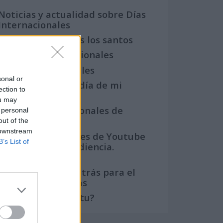
Noticias y actualidad sobre Días
Internacionales
Onomástica. Todos los santos
Semanas Internacionales
Años Internacionales
sonal or
Qué se celebra el día de mi
ection to
cumpleaños
ou may
Eventos internacionales de
 personal
cultura
out of the
 downstream
Los mejores canales de Youtube
B’s List of
según nuestra audiencia.
¡Participa!
Crea una cuenta atrás para el
evento que quieras
¿Qué día crearías tu?