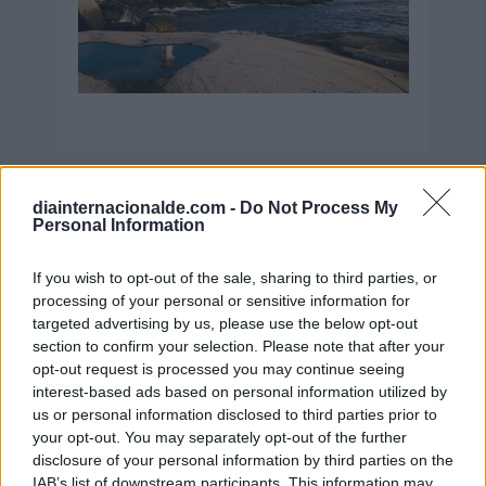
Secciones destacadas
diainternacionalde.com -
Do Not Process My
Personal Information
If you wish to opt-out of the sale, sharing to third parties, or
Noticias y actualidad sobre Días
processing of your personal or sensitive information for
Internacionales
targeted advertising by us, please use the below opt-out
section to confirm your selection. Please note that after your
Onomástica. Todos los santos
opt-out request is processed you may continue seeing
Semanas Internacionales
interest-based ads based on personal information utilized by
us or personal information disclosed to third parties prior to
Años Internacionales
your opt-out. You may separately opt-out of the further
Qué se celebra el día de mi cumpleaños
disclosure of your personal information by third parties on the
IAB’s list of downstream participants. This information may