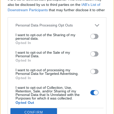
Eventos internacionales de cultura
also be disclosed by us to third parties on the
IAB’s List of
Los mejores canales de Youtube según
Downstream Participants
that may further disclose it to other
nuestra audiencia. ¡Participa!
third parties.
Crea una cuenta atrás para el evento que
Personal Data Processing Opt Outs
quieras
¿Qué día crearías tu?
I want to opt-out of the Sharing of my
personal data.
Opted In
I want to opt-out of the Sale of my
Calendarios
Personal Data.
Opted In
I want to opt-out of processing my
Personal Data for Targeted Advertising.
Calendario Laboral por municipios
Opted In
(España)
I want to opt-out of Collection, Use,
Calendario Laboral (España) 2026
Retention, Sale, and/or Sharing of my
Personal Data that Is Unrelated with the
Calendario Astronómico de 2026
Purposes for which it was collected.
Opted Out
Calendario Lunar
CONFIRM