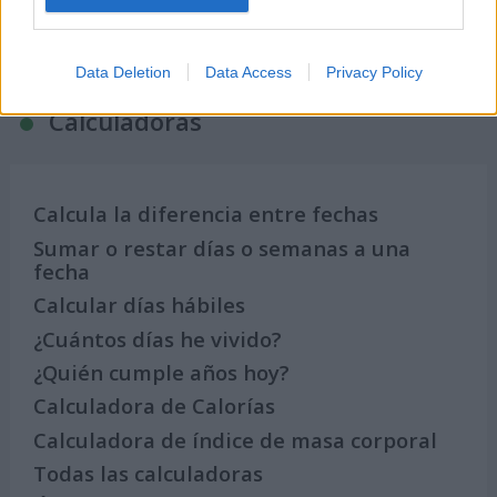
Calendario de Días Internacionales de
2027
Data Deletion
Data Access
Privacy Policy
Calculadoras
Calcula la diferencia entre fechas
Sumar o restar días o semanas a una
fecha
Calcular días hábiles
¿Cuántos días he vivido?
¿Quién cumple años hoy?
Calculadora de Calorías
Calculadora de índice de masa corporal
Todas las calculadoras