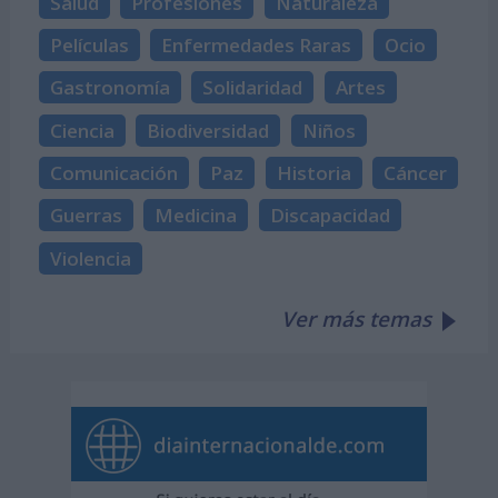
Salud
Profesiones
Naturaleza
Películas
Enfermedades Raras
Ocio
Gastronomía
Solidaridad
Artes
Ciencia
Biodiversidad
Niños
Comunicación
Paz
Historia
Cáncer
Guerras
Medicina
Discapacidad
Violencia
Ver más temas