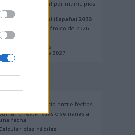
Calendario Laboral por municipios
(España)
Calendario Laboral (España) 2026
Calendario Astronómico de 2026
Calendario Lunar
Calendario de Días
Internacionales de 2027
Calculadoras
Calcula la diferencia entre fechas
Sumar o restar días o semanas a
una fecha
Calcular días hábiles