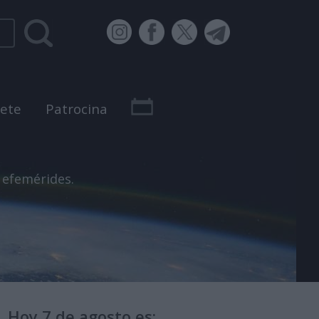
bete
Patrocina
 efemérides.
Hoy 7 de agosto es: