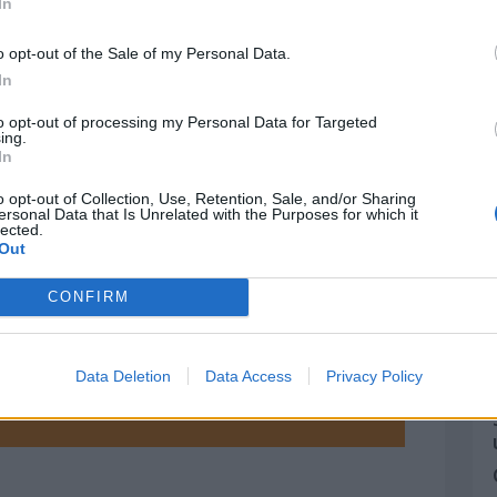
In
rtugal), donde tres niños pastores, llamados
o opt-out of the Sale of my Personal Data.
Marto, afirman que se les ha aparecido la
In
to opt-out of processing my Personal Data for Targeted
ing.
In
de 1861, en Nueva Gales del Sur (Australia).
o opt-out of Collection, Use, Retention, Sale, and/or Sharing
ersonal Data that Is Unrelated with the Purposes for which it
lected.
Out
CONFIRM
Data Deletion
Data Access
Privacy Policy
e internacional sumamente importante,