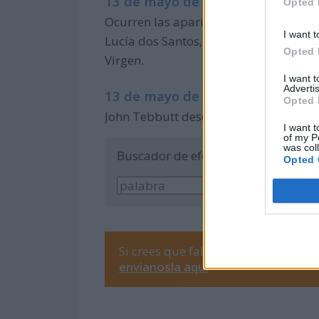
13 de mayo de 1917:
Opted 
Ocurren las apariciones de Fátima (Po
I want t
Lucía dos Santos, Jacinta y Francisco 
Opted 
Virgen.
I want 
Advertis
13 de mayo de 1861:
Opted 
John Tebbutt descubre el Gran Cometa 
I want t
of my P
was col
Buscador de efemérides
Opted 
Si crees que falta alguna efemérid
envianosla aquí