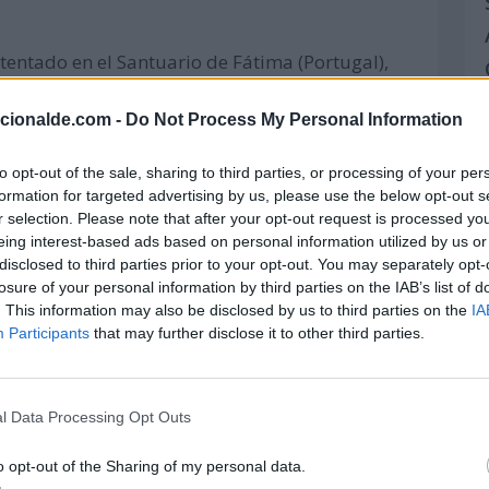
atentado en el Santuario de Fátima (Portugal),
anticomunista Juan Fernández Krohn intenta
acionalde.com -
Do Not Process My Personal Information
to opt-out of the sale, sharing to third parties, or processing of your per
formation for targeted advertising by us, please use the below opt-out s
tenta asesinar al papa Juan Pablo II
r selection. Please note that after your opt-out request is processed y
n Pedro (en la Ciudad del Vaticano).
eing interest-based ads based on personal information utilized by us or
disclosed to third parties prior to your opt-out. You may separately opt-
losure of your personal information by third parties on the IAB’s list of
. This information may also be disclosed by us to third parties on the
IA
os Unidos.
Participants
that may further disclose it to other third parties.
la 1, en el circuito de Silverstone (Reino
l Data Processing Opt Outs
o opt-out of the Sharing of my personal data.