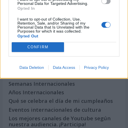
Personal Data for Targeted Advertising.
Opted In
I want to opt-out of Collection, Use,
Retention, Sale, and/or Sharing of my
Personal Data that Is Unrelated with the
Purposes for which it was collected.
Secciones destacadas
Opted Out
CONFIRM
Noticias y actualidad sobre Días
Internacionales
Data Deletion
Data Access
Privacy Policy
Onomástica. Todos los santos
Semanas Internacionales
Años Internacionales
Qué se celebra el día de mi cumpleaños
Eventos internacionales de cultura
Los mejores canales de Youtube según
nuestra audiencia. ¡Participa!