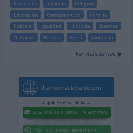
Economía
Infancia
Religión
Educación
Comunicación
Familia
Política
Igualdad
Historia
Guerras
Océanos
Humor
Amor
Violencia
Ver más temas