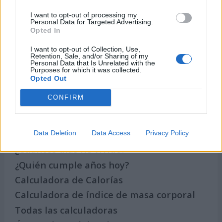
2027
I want to opt-out of processing my
Personal Data for Targeted Advertising.
Opted In
I want to opt-out of Collection, Use,
Calculadoras
Retention, Sale, and/or Sharing of my
Personal Data that Is Unrelated with the
Purposes for which it was collected.
Opted Out
Calcula la diferencia entre fechas
CONFIRM
Sumar o restar días o semanas a una
fecha
Calcular días hábiles
Data Deletion
Data Access
Privacy Policy
¿Cuántos días he vivido?
¿Quién cumple años hoy?
Calculadora de Calorías
Calculadora de índice de masa corporal
Todas las calculadoras