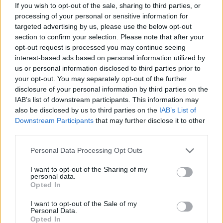
If you wish to opt-out of the sale, sharing to third parties, or
Los mejores canales de Youtube según
processing of your personal or sensitive information for
nuestra audiencia. ¡Participa!
targeted advertising by us, please use the below opt-out
section to confirm your selection. Please note that after your
Crea una cuenta atrás para el evento que
opt-out request is processed you may continue seeing
quieras
interest-based ads based on personal information utilized by
¿Qué día crearías tu?
us or personal information disclosed to third parties prior to
your opt-out. You may separately opt-out of the further
disclosure of your personal information by third parties on the
IAB’s list of downstream participants. This information may
Calendarios
also be disclosed by us to third parties on the
IAB’s List of
Downstream Participants
that may further disclose it to other
third parties.
Calendario Laboral por municipios
Personal Data Processing Opt Outs
(España)
I want to opt-out of the Sharing of my
Calendario Laboral (España) 2026
personal data.
Opted In
Calendario Astronómico de 2026
I want to opt-out of the Sale of my
Calendario Lunar
Personal Data.
Opted In
Calendario de Días Internacionales de