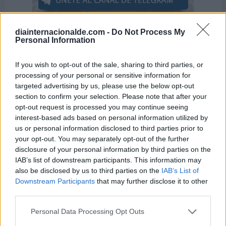
diainternacionalde.com -
Do Not Process My
Personal Information
If you wish to opt-out of the sale, sharing to third parties, or
processing of your personal or sensitive information for
targeted advertising by us, please use the below opt-out
El 25 de abril también se celebra ...
section to confirm your selection. Please note that after your
opt-out request is processed you may continue seeing
interest-based ads based on personal information utilized by
-
Día Mundial del Paludismo
us or personal information disclosed to third parties prior to
your opt-out. You may separately opt-out of the further
-
Día Mundial de la Astronomía
disclosure of your personal information by third parties on the
-
Día Mundial de los Pingüinos
IAB’s list of downstream participants. This information may
also be disclosed by us to third parties on the
IAB’s List of
-
Día Internacional del ADN
Downstream Participants
that may further disclose it to other
third parties.
-
Día Mundial del Veterinario
Personal Data Processing Opt Outs
-
Día Internacional del Delegado