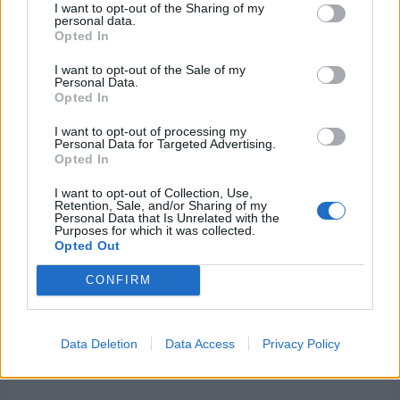
I want to opt-out of the Sharing of my
- Día Internacional de los Pequeños Estados
personal data.
Opted In
Insulares en Desarrollo
I want to opt-out of the Sale of my
Personal Data.
Opted In
Días Internacionales y Mundiales
I want to opt-out of processing my
Personal Data for Targeted Advertising.
cercanos
Opted In
I want to opt-out of Collection, Use,
Retention, Sale, and/or Sharing of my
26 de abril
Personal Data that Is Unrelated with the
Purposes for which it was collected.
Opted Out
-
Día Internacional en Recuerdo del Desastre
de Chernóbyl
CONFIRM
-
Día Mundial de la Propiedad Intelectual
-
Día Mundial del Matrimonio
Data Deletion
Data Access
Privacy Policy
-
Día de la Visibilidad Lésbica