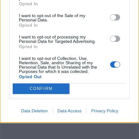
Opted In
Parte de Cádiz (España) la expedición
Malaspina, una expedición político - científica
I want to opt-out of the Sale of my
Personal Data.
alrededor del mundo financiada por la Corona
Opted In
española. Los datos recabados todavía son
I want to opt-out of processing my
estudiados por científicos actuales.
Personal Data for Targeted Advertising.
Opted In
30 de julio de 1626:
I want to opt-out of Collection, Use,
Retention, Sale, and/or Sharing of my
Comienzan en París (Francia) las obras de
Personal Data that Is Unrelated with the
Purposes for which it was collected.
construcción de los edificios de la Universidad
Opted Out
de La Sorbona.
CONFIRM
Efemérides de julio
Data Deletion
Data Access
Privacy Policy