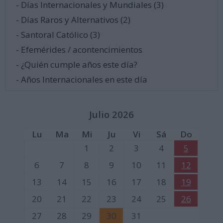
- Días Internacionales y Mundiales (3)
- Días Raros y Alternativos (2)
- Santoral Católico (3)
- Efemérides / acontencimientos
- ¿Quién cumple años este día?
- Años Internacionales en este día
Julio 2026
Lu
Ma
Mi
Ju
Vi
Sá
Do
1
2
3
4
5
6
7
8
9
10
11
12
13
14
15
16
17
18
19
20
21
22
23
24
25
26
27
28
29
30
31