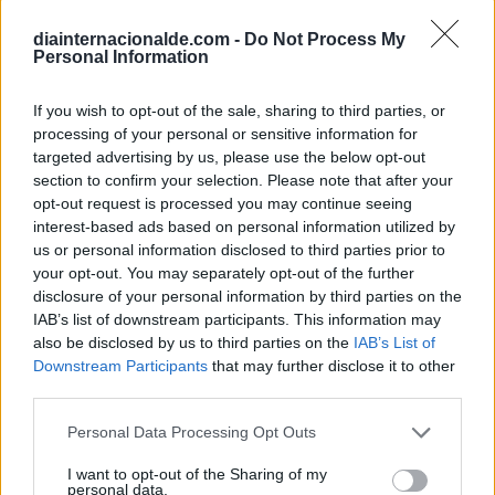
30 de julio de 1976:
diainternacionalde.com -
Do Not Process My
Los países de Honduras y El Salvador acuerdan
Personal Information
un alto el fuego en el conflicto fronterizo.
If you wish to opt-out of the sale, sharing to third parties, or
processing of your personal or sensitive information for
30 de julio de 1971:
targeted advertising by us, please use the below opt-out
El Apolo 15 aluniza, es la séptima misión en
section to confirm your selection. Please note that after your
llegar a la Luna y cuarta en posarse, con los
opt-out request is processed you may continue seeing
interest-based ads based on personal information utilized by
astronautas David R. Scott, Alfred M. Worden y
us or personal information disclosed to third parties prior to
James B. Irwin.
your opt-out. You may separately opt-out of the further
disclosure of your personal information by third parties on the
30 de julio de 1930:
IAB’s list of downstream participants. This information may
also be disclosed by us to third parties on the
IAB’s List of
La selección de Uruguay gana el primer
Downstream Participants
that may further disclose it to other
campeonato de la Copa Mundial de Fútbol de
third parties.
1930, tras derrotar al equipo de Argentina por 4
Personal Data Processing Opt Outs
goles a 2.
I want to opt-out of the Sharing of my
30 de julio de 1789:
personal data.