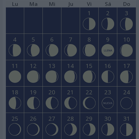
Lu
Ma
Mi
Ju
Vi
Sá
Do
1
2
3
4
5
6
7
8
9
10
11
12
13
14
15
16
17
18
19
20
21
22
23
24
25
26
27
28
29
30
31