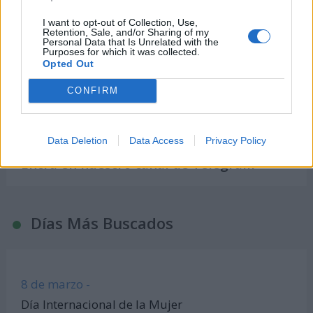
Calcular días hábiles
I want to opt-out of Collection, Use,
Retention, Sale, and/or Sharing of my
¿Cuántos días he vivido?
Personal Data that Is Unrelated with the
Purposes for which it was collected.
¿Quién cumple años hoy?
Opted Out
Calculadora de Calorías
CONFIRM
Calculadora de índice de masa corporal
Todas las calculadoras
Únete al canal de WhatsApp
Data Deletion
Data Access
Privacy Policy
Entra en nuestro canal de Telegram
Días Más Buscados
8 de marzo -
Día Internacional de la Mujer