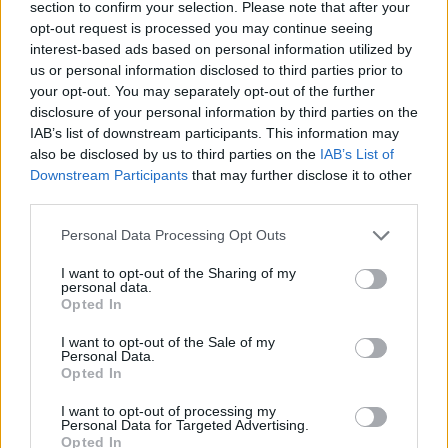
section to confirm your selection. Please note that after your
opt-out request is processed you may continue seeing
interest-based ads based on personal information utilized by
Calendario Laboral por municipios
us or personal information disclosed to third parties prior to
(España)
your opt-out. You may separately opt-out of the further
Calendario Laboral (España) 2026
disclosure of your personal information by third parties on the
Calendario Astronómico de 2026
IAB’s list of downstream participants. This information may
also be disclosed by us to third parties on the
IAB’s List of
Calendario Lunar
Downstream Participants
that may further disclose it to other
Calendario de Días Internacionales de
third parties.
2027
Personal Data Processing Opt Outs
I want to opt-out of the Sharing of my
personal data.
Calculadoras
Opted In
I want to opt-out of the Sale of my
Personal Data.
Opted In
Calcula la diferencia entre fechas
I want to opt-out of processing my
Sumar o restar días o semanas a una
Personal Data for Targeted Advertising.
fecha
Opted In