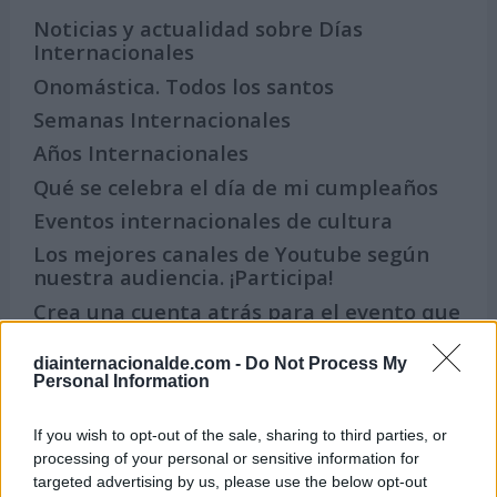
Noticias y actualidad sobre Días
Internacionales
Onomástica. Todos los santos
Semanas Internacionales
Años Internacionales
Qué se celebra el día de mi cumpleaños
Eventos internacionales de cultura
Los mejores canales de Youtube según
nuestra audiencia. ¡Participa!
Crea una cuenta atrás para el evento que
quieras
diainternacionalde.com -
Do Not Process My
¿Qué día crearías tu?
Personal Information
If you wish to opt-out of the sale, sharing to third parties, or
Calendarios
processing of your personal or sensitive information for
targeted advertising by us, please use the below opt-out