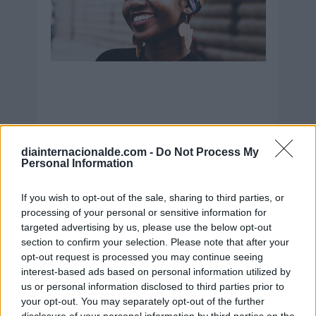
diainternacionalde.com -
Do Not Process My
Personal Information
Secciones destacadas
If you wish to opt-out of the sale, sharing to third parties, or
processing of your personal or sensitive information for
targeted advertising by us, please use the below opt-out
Noticias y actualidad sobre Días
section to confirm your selection. Please note that after your
Internacionales
opt-out request is processed you may continue seeing
Onomástica. Todos los santos
interest-based ads based on personal information utilized by
Semanas Internacionales
us or personal information disclosed to third parties prior to
your opt-out. You may separately opt-out of the further
Años Internacionales
disclosure of your personal information by third parties on the