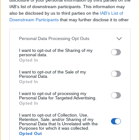
Qué se celebra el día de mi cumpleaños
IAB’s list of downstream participants. This information may
also be disclosed by us to third parties on the
IAB’s List of
Eventos internacionales de cultura
Downstream Participants
that may further disclose it to other
Los mejores canales de Youtube según
third parties.
nuestra audiencia. ¡Participa!
Personal Data Processing Opt Outs
Crea una cuenta atrás para el evento que
quieras
I want to opt-out of the Sharing of my
personal data.
¿Qué día crearías tu?
Opted In
I want to opt-out of the Sale of my
Personal Data.
Opted In
Calendarios
I want to opt-out of processing my
Personal Data for Targeted Advertising.
Opted In
Calendario Laboral por municipios
I want to opt-out of Collection, Use,
(España)
Retention, Sale, and/or Sharing of my
Personal Data that Is Unrelated with the
Calendario Laboral (España) 2026
Purposes for which it was collected.
Opted Out
Calendario Astronómico de 2026