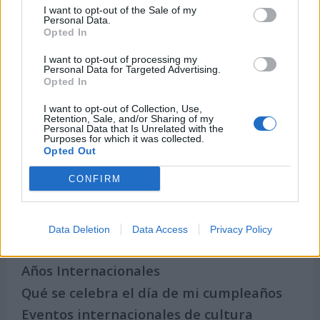
I want to opt-out of the Sale of my
Personal Data.
Opted In
I want to opt-out of processing my
Personal Data for Targeted Advertising.
Opted In
I want to opt-out of Collection, Use,
Retention, Sale, and/or Sharing of my
Secciones destacadas
Personal Data that Is Unrelated with the
Purposes for which it was collected.
Opted Out
CONFIRM
Noticias y actualidad sobre Días
Internacionales
Onomástica. Todos los santos
Data Deletion
Data Access
Privacy Policy
Semanas Internacionales
Años Internacionales
Qué se celebra el día de mi cumpleaños
Eventos internacionales de cultura