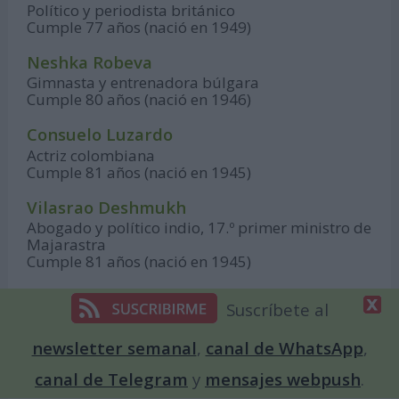
Político y periodista británico
Cumple 77 años (nació en 1949)
Neshka Robeva
Gimnasta y entrenadora búlgara
Cumple 80 años (nació en 1946)
Consuelo Luzardo
Actriz colombiana
Cumple 81 años (nació en 1945)
Vilasrao Deshmukh
Abogado y político indio, 17.º primer ministro de
Majarastra
Cumple 81 años (nació en 1945)
Olga Bisera
Suscríbete al
Actriz y periodista italiana
Cumple 82 años (nació en 1944)
newsletter semanal
,
canal de WhatsApp
,
Nury Flores
canal de Telegram
y
mensajes webpush
.
Actriz venezolana