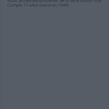
Actor afroestadounidense, de la serie Miami Vice
Cumple 77 años (nació en 1949)