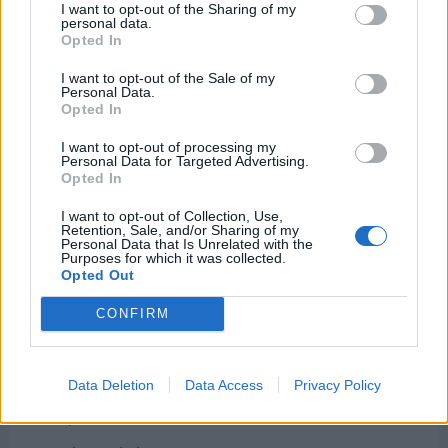
Cumple 36 años (nació en 1990)
I want to opt-out of the Sharing of my
personal data.
Opted In
Eric Griffin
Baloncestista estadounidense
I want to opt-out of the Sale of my
Cumple 36 años (nació en 1990)
Personal Data.
Opted In
Shuhei Otsuki
I want to opt-out of processing my
Futbolista japonés
Personal Data for Targeted Advertising.
Cumple 37 años (nació en 1989)
Opted In
Tomáš Pekhart
I want to opt-out of Collection, Use,
Retention, Sale, and/or Sharing of my
Futbolista checo
Personal Data that Is Unrelated with the
Cumple 37 años (nació en 1989)
Purposes for which it was collected.
Opted Out
Fabrizio Poli
Futbolista italiano
CONFIRM
Cumple 37 años (nació en 1989)
Amit Farkash
Data Deletion
Data Access
Privacy Policy
Actriz israelí
Cumple 37 años (nació en 1989)