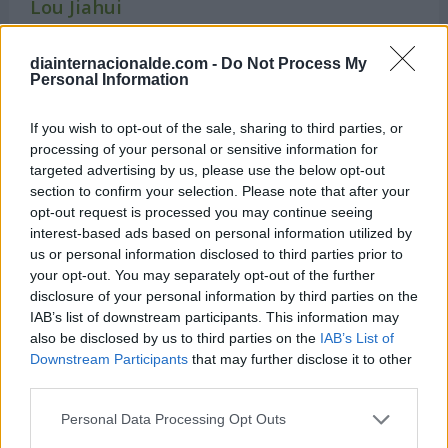
Lou Jiahui
Futbolista china
Cumple 35 años (nació en 1991)
diainternacionalde.com -
Do Not Process My
Personal Information
Julianna Rose Mauriello
Actriz estadounidense
Cumple 35 años (nació en 1991)
If you wish to opt-out of the sale, sharing to third parties, or
processing of your personal or sensitive information for
Dominick Drexler
targeted advertising by us, please use the below opt-out
Futbolista alemán
section to confirm your selection. Please note that after your
Cumple 36 años (nació en 1990)
opt-out request is processed you may continue seeing
interest-based ads based on personal information utilized by
Sandro Rodríguez Felipe
us or personal information disclosed to third parties prior to
Futbolista español
your opt-out. You may separately opt-out of the further
Cumple 36 años (nació en 1990)
disclosure of your personal information by third parties on the
IAB’s list of downstream participants. This information may
Toni Gabarre
also be disclosed by us to third parties on the
IAB’s List of
Futbolista español
Downstream Participants
that may further disclose it to other
Cumple 36 años (nació en 1990)
third parties.
Madeleine Mantock
Personal Data Processing Opt Outs
Actriz británica