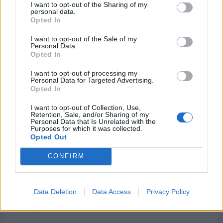
Cumple 32 años (nació en 1994)
I want to opt-out of the Sharing of my
personal data.
Opted In
Omar McLeod
Vallista jamaicano
I want to opt-out of the Sale of my
Cumple 32 años (nació en 1994)
Personal Data.
Opted In
Daniel Norris
I want to opt-out of processing my
Jugador de béisbol estadounidense
Personal Data for Targeted Advertising.
Cumple 33 años (nació en 1993)
Opted In
Alex Bowman
I want to opt-out of Collection, Use,
Retention, Sale, and/or Sharing of my
Piloto de carreras estadounidense
Personal Data that Is Unrelated with the
Cumple 33 años (nació en 1993)
Purposes for which it was collected.
Opted Out
Raphaël Varane
Futbolista francés
CONFIRM
Cumple 33 años (nació en 1993)
Pavel Kadeřábek
Data Deletion
Data Access
Privacy Policy
Futbolista checo
Cumple 34 años (nació en 1992)