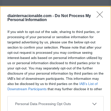
diainternacionalde.com -
Do Not Process My
Personal Information
If you wish to opt-out of the sale, sharing to third parties, or
processing of your personal or sensitive information for
targeted advertising by us, please use the below opt-out
section to confirm your selection. Please note that after your
opt-out request is processed you may continue seeing
interest-based ads based on personal information utilized by
Jaime Báez
us or personal information disclosed to third parties prior to
Futbolista uruguayo
your opt-out. You may separately opt-out of the further
Cumple 31 años (nació en 1995)
disclosure of your personal information by third parties on the
IAB’s list of downstream participants. This information may
Sam Fender
also be disclosed by us to third parties on the
IAB’s List of
Cantautor y músico británico-inglés
Downstream Participants
that may further disclose it to other
Cumple 32 años (nació en 1994)
third parties.
Maggie Rogers
Personal Data Processing Opt Outs
Músico estadounidense