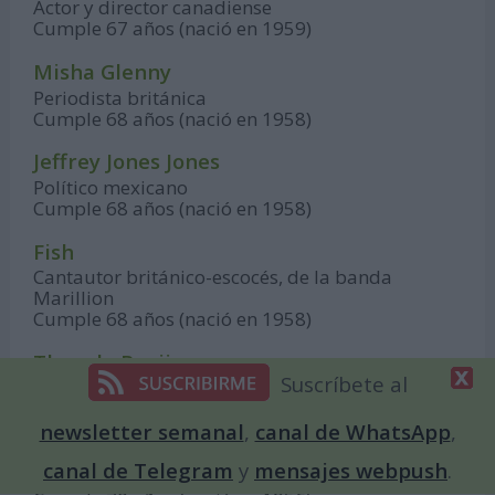
Actor y director canadiense
Cumple 67 años (nació en 1959)
Misha Glenny
Periodista británica
Cumple 68 años (nació en 1958)
Jeffrey Jones Jones
Político mexicano
Cumple 68 años (nació en 1958)
Fish
Cantautor británico-escocés, de la banda
Marillion
Cumple 68 años (nació en 1958)
Theo de Rooij
Suscríbete al
Ciclista y directivo neerlandés
Cumple 69 años (nació en 1957)
newsletter semanal
,
canal de WhatsApp
,
Dominique Blanc
canal de Telegram
y
mensajes webpush
.
Actriz, directora y guionista francesa