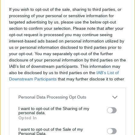
1
If you wish to opt-out of the sale, sharing to third parties, or
2
3
4
5
6
7
8
processing of your personal or sensitive information for
targeted advertising by us, please use the below opt-out
9
10
11
12
13
14
15
section to confirm your selection. Please note that after your
opt-out request is processed you may continue seeing
16
17
18
19
20
21
22
interest-based ads based on personal information utilized by
23
24
25
26
27
28
29
us or personal information disclosed to third parties prior to
your opt-out. You may separately opt-out of the further
30
disclosure of your personal information by third parties on the
IAB’s list of downstream participants. This information may
also be disclosed by us to third parties on the
IAB’s List of
Octubre
Downstream Participants
that may further disclose it to other
third parties.
Lu
Ma
Mi
Ju
Vi
Sá
Do
1
2
3
4
5
6
Personal Data Processing Opt Outs
7
8
9
10
11
12
13
I want to opt-out of the Sharing of my
personal data.
14
15
16
17
18
19
20
Opted In
21
22
23
24
25
26
27
I want to opt-out of the Sale of my
Personal Data.