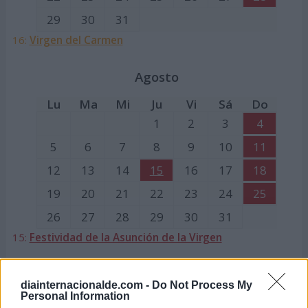
29
30
31
16:
Virgen del Carmen
Agosto
Lu
Ma
Mi
Ju
Vi
Sá
Do
1
2
3
4
5
6
7
8
9
10
11
12
13
14
15
16
17
18
19
20
21
22
23
24
25
26
27
28
29
30
31
15:
Festividad de la Asunción de la Virgen
Septiembre
diainternacionalde.com -
Do Not Process My
Personal Information
Lu
Ma
Mi
Ju
Vi
Sá
Do