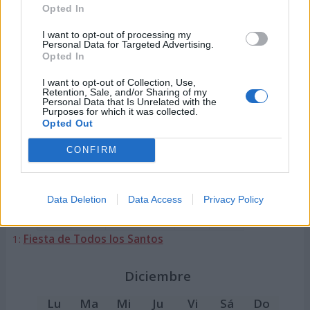
28
29
30
31
Opted In
9: Día de la Comunidad Valenciana
I want to opt-out of processing my
12:
Fiesta Nacional de España
Personal Data for Targeted Advertising.
Opted In
Noviembre
I want to opt-out of Collection, Use,
Retention, Sale, and/or Sharing of my
Personal Data that Is Unrelated with the
Lu
Ma
Mi
Ju
Vi
Sá
Do
Purposes for which it was collected.
1
2
3
Opted Out
4
5
6
7
8
9
10
CONFIRM
11
12
13
14
15
16
17
18
19
20
21
22
23
24
Data Deletion
Data Access
Privacy Policy
25
26
27
28
29
30
1:
Fiesta de Todos los Santos
Diciembre
Lu
Ma
Mi
Ju
Vi
Sá
Do